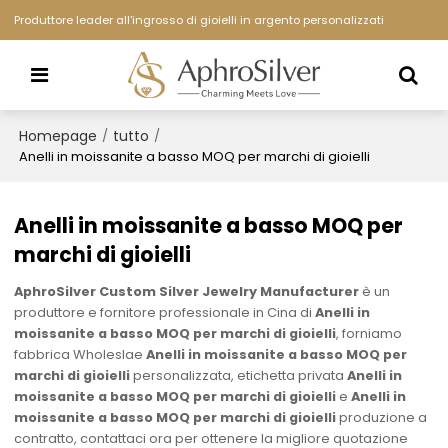
Produttore leader all'ingrosso di gioielli in argento personalizzati
Homepage
tutto
/
/
Anelli in moissanite a basso MOQ per marchi di gioielli
Anelli in moissanite a basso MOQ per
marchi di gioielli
AphroSilver Custom Silver Jewelry Manufacturer
è un
produttore e fornitore professionale in Cina di
Anelli in
moissanite a basso MOQ per marchi di gioielli
, forniamo
fabbrica Wholeslae
Anelli in moissanite a basso MOQ per
marchi di gioielli
personalizzata, etichetta privata
Anelli in
moissanite a basso MOQ per marchi di gioielli
e
Anelli in
moissanite a basso MOQ per marchi di gioielli
produzione a
contratto, contattaci ora per ottenere la migliore quotazione