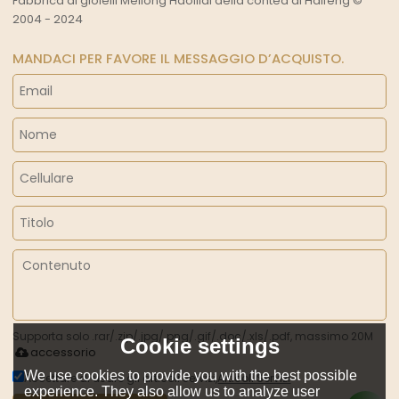
Fabbrica di gioielli Meilong Haolilai della contea di Haifeng ©
2004 - 2024
MANDACI PER FAVORE IL MESSAGGIO D’ACQUISTO.
Supporta solo .rar/.zip/.jpg/.png/.gif/.doc/.xls/.pdf, massimo 20M
Cookie settings
accessorio
We use cookies to provide you with the best possible
Accettare di usare gli articoli servizi,
Articoli Servizi
experience. They also allow us to analyze user