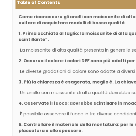
Table of Contents
Come riconoscere gli anelli con moissanite di alta
evitare di acquistare modelli di bassa qualità.
1. Prima occhiata al taglio: la moissanite di alta 
scintillante”.
La moissanite di alta qualità presenta in genere le se
2. Osserva il colore: i colori DEF sono più adatti p
Le diverse gradazioni di colore sono adatte a divers
3. Più la chiarezza è esagerata, meglio è. La chiave
Un anello con moissanite di alta qualità dovrebbe s
4. Osservate il fuoco: dovrebbe scintillare in mo
È possibile osservare il fuoco in tre diverse condizioni
5. Controllare il materiale della montatura: per l
placcatura e allo spessore.