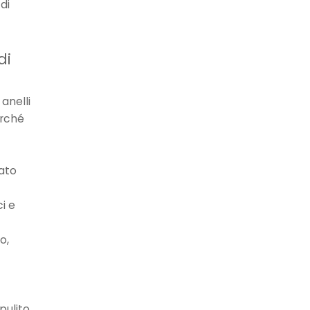
di
di
 anelli
erché
cato
i e
o,
pulito,