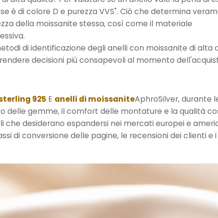
 "se è di colore D e purezza VVS". Ciò che determina vera
lantezza della moissanite stessa, così come il materiale
essiva.
di di identificazione degli anelli con moissanite di alta q
prendere decisioni più consapevoli al momento dell'acquis
 sterling 925
E
anelli di moissanite
AphroSilver, durante le
sivo delle gemme, il comfort delle montature e la qualità c
ielli che desiderano espandersi nei mercati europei e americ
i di conversione delle pagine, le recensioni dei clienti e i