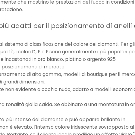
ilmente che mostrino le prestazioni del fuoco in condizioni 
 rotazione.
 più adatti per il posizionamento di anelli 
l sistema di classificazione del colore dei diamanti. Per gli
alità, i colori D, E e F sono generalmente i più popolari p
i se incastonati in oro bianco, platino o argento 925.
si posizionamenti di mercato:
fidanzamento di alta gamma, modelli di boutique per il mer
i grandi dimensioni.
e non evidente a occhio nudo, adatto a modelli economic
a tonalità gialla calda. Se abbinato a una montatura in or
e più intenso del diamante e può apparire brillante in
e non è elevato, l'intenso colore iridescente sovrapposto al
 Pertanto, se il cliente ideale predilige un effetto visivo "