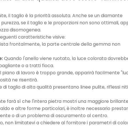
te, il taglio è la priorità assoluta. Anche se un diamante
purezza, se il taglio e le proporzioni non sono ottimali, ap
ntezza disomogenea.
eguenti caratteristiche visive:
ista frontalmente, la parte centrale della gemma non
e:
Quando l'anello viene ruotato, la luce colorata dovrebb
agliante o a tratti fioca.
il piano di lavoro è troppo grande, apparirà facilmente "lu
sità ne risentirà.
i taglio di alta qualità presentano linee pulite, riflessi niti
nte farà sì che l'intera pietra mostri una maggiore brillant
raldo e altre forme particolari, è inoltre necessario presta
dente o di un problema di oscuramento al centro.
so, non limitatevi a chiedere al fornitore i parametri di colo