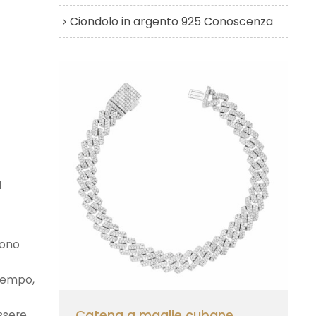
Ciondolo in argento 925 Conoscenza
a
stono
 tempo,
Catena a maglie cubane
essere