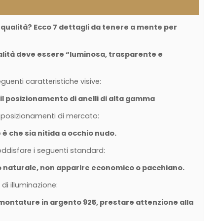
 qualità? Ecco 7 dettagli da tenere a mente per
qualità deve essere “luminosa, trasparente e
guenti caratteristiche visive:
er il posizionamento di anelli di alta gamma
i posizionamenti di mercato:
 è che sia nitida a occhio nudo.
oddisfare i seguenti standard:
do naturale, non apparire economico o pacchiano.
 di illuminazione:
e montature in argento 925, prestare attenzione alla