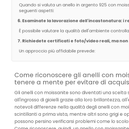
Quando si valuta un anello in argento 925 con moissa
seguenti aspetti:
6. Esaminate la lavorazione dell'incastonatura: i r
È possibile valutare la qualità dell'ambiente controll
7. Richiedete certificati e foto/video reali, ma no
Un approccio più affidabile prevede:
Come riconoscere gli anelli con mois
tenere a mente per evitare di acquis
Gli anelli con moissanite sono diventati una scelta
all'ingrosso di gioielli grazie alla loro brillantezza, a
notevoli differenze nella qualità degli anelli con m
scintillanti a prima vista, mentre altri sono grigi e
possono persino verificarsi problemi come lo scolo
Come riconoscere, quindi, un anello con moissanite d