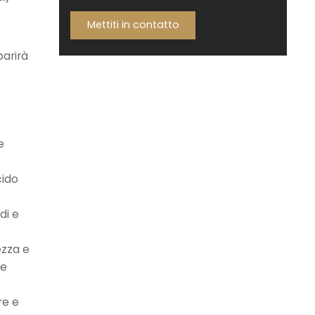
Mettiti in contatto
parirà
e
cido
di e
ezza e
re
re e