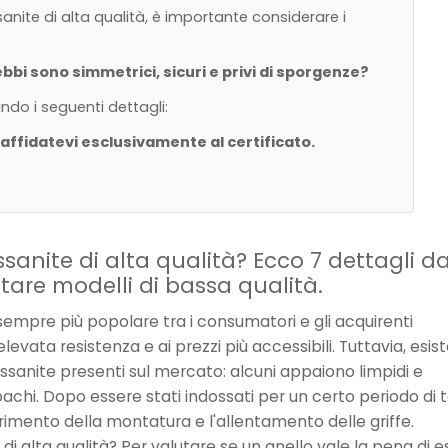
nite di alta qualità, è importante considerare i
ebbi sono simmetrici, sicuri e privi di sporgenze?
ando i seguenti dettagli:
n affidatevi esclusivamente al certificato.
sanite di alta qualità? Ecco 7 dettagli d
tare modelli di bassa qualità.
 sempre più popolare tra i consumatori e gli acquirenti
ll'elevata resistenza e ai prezzi più accessibili. Tuttavia, esi
oissanite presenti sul mercato: alcuni appaiono limpidi e
 opachi. Dopo essere stati indossati per un certo periodo di
rimento della montatura e l'allentamento delle griffe.
i alta qualità? Per valutare se un anello vale la pena di 