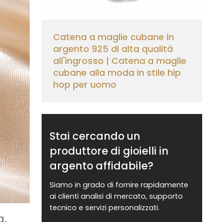
Catena a maglie cubane in
argento 925 di alta qualità
all'ingrosso | Catena a maglie
cubane alla moda in stile hip
hop per uomo
Stai cercando un
produttore di gioielli in
argento affidabile?
Siamo in grado di fornire rapidamente
ai clienti analisi di mercato, supporto
tecnico e servizi personalizzati.
a,