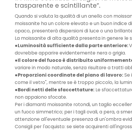
trasparente e scintillante”.
Quando si valuta la qualità di un anello con moissani
moissanite ha un colore elevato e un buon indice di 
opaco, presenterà dispersioni di luce o una brilla
La moissanite di alta qualità presenta in genere le s
●Luminosità sufficiente dalla parte anteriore:
V
dovrebbe apparire evidentemente nera o grigia.
●Il colore del fuoco è distribuito uniformement
variare in modo naturale, senza risultare a tratti abb
●Proporzioni coordinate del piano di lavoro:
Se 
come il vetro", mentre se è troppo piccolo, la lumino
●Bordi netti delle sfaccettature:
Le sfaccettature d
non appaiono sfocate.
Per i diamanti moissanite rotondi, un taglio eccelle
un fuoco simmetrico; per i tagli ovali, a pera, a sme
attenzione all'eventuale presenza di un'ombra evi
Consigli per l'acquisto: se siete acquirenti all'ingros