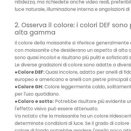
nitidezza, ma richiedete anche video reali, preferib
luce naturale, illuminazione interna e angolazioni di
2. Osserva il colore: i colori DEF sono
alta gamma
Il colore della moissanite si riferisce generalmente a
con moissanite che desiderano un aspetto di alta qu
sono quasi incolori e risultano più puliti e sofisticat
Le diverse gradazioni di colore sono adatte a diver
●Colore DEF:
Quasi incolore, adatto per anelli di 
europeo e americano e anelli con pietre principali d
●Colore GH:
Colore leggermente caldo, solitament
per l'uso quotidiano.
●Coloro e sotto:
Potrebbe risultare più evidente un
l'effetto visivo può essere attenuato.
Va notato che la moissanite ha un colore iridescent
determinate condizioni di luce. Se il grado di color
colore di fondo potrebbe rendere l'anello poco nitido.