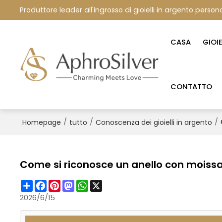
Produttore leader all'ingrosso di gioielli in argento persona
CASA
GIOI
CONTATTO
/
/
/
Homepage
tutto
Conoscenza dei gioielli in argento
Come si riconosce un anello con moissan
Share
Facebook
Pinterest
Mastodon
WhatsApp
X
2026/6/15