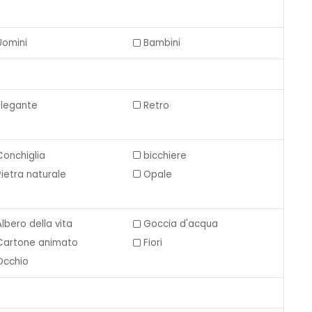
Uomini
Bambini
Elegante
Retro
Conchiglia
bicchiere
Pietra naturale
Opale
Albero della vita
Goccia d'acqua
Cartone animato
Fiori
Occhio