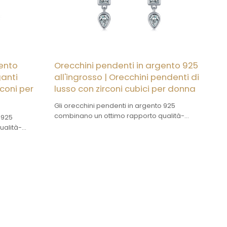
gento
Orecchini pendenti in argento 925
ganti
all'ingrosso | Orecchini pendenti di
rconi per
lusso con zirconi cubici per donna
Gli orecchini pendenti in argento 925
combinano un ottimo rapporto qualità-
 925
prezzo con un'estetica accattivante.
ualità-
L'argento è di elevata purezza e può essere
nte.
personalizzato nel design.
e può essere