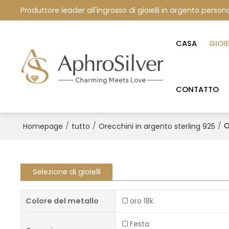
Produttore leader all'ingrosso di gioielli in argento persona
CASA
GIOI
CONTATTO
/
/
/
O
Homepage
tutto
Orecchini in argento sterling 925
Selezione di gioielli
Colore del metallo
oro 18k
Festa