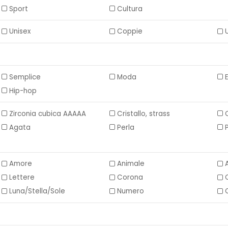
Sport
Cultura
Unisex
Coppie
Semplice
Moda
Hip-hop
Zirconia cubica AAAAA
Cristallo, strass
Agata
Perla
Amore
Animale
Lettere
Corona
Luna/Stella/Sole
Numero