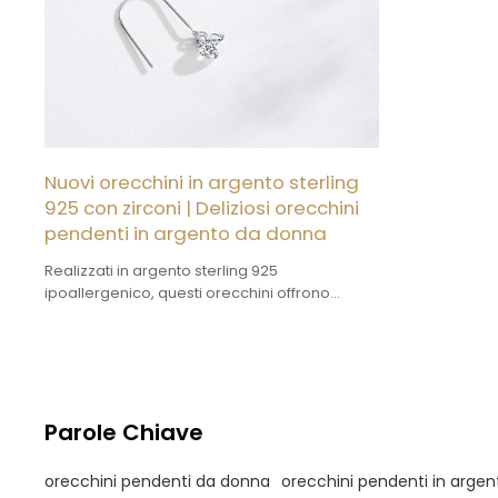
Nuovi orecchini in argento sterling
925 con zirconi | Deliziosi orecchini
pendenti in argento da donna
Realizzati in argento sterling 925
ipoallergenico, questi orecchini offrono
resistenza e una lucentezza lussuosa,
rendendoli perfetti per l'uso quotidiano o per
le occasioni speciali.
Parole Chiave
orecchini pendenti da donna
orecchini pendenti in arge