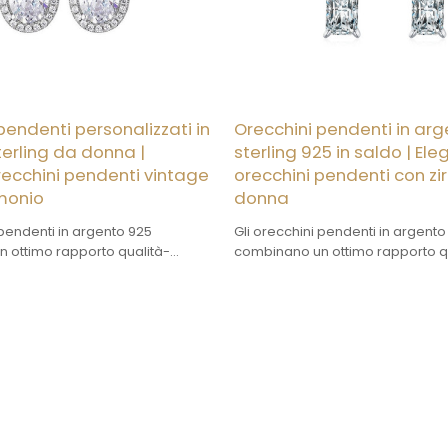
pendenti personalizzati in
Orecchini pendenti in ar
erling da donna |
sterling 925 in saldo | Ele
orecchini pendenti vintage
orecchini pendenti con zi
monio
donna
 pendenti in argento 925
Gli orecchini pendenti in argento
 ottimo rapporto qualità-
combinano un ottimo rapporto q
'estetica accattivante.
prezzo con un'estetica accattiva
di elevata purezza e può essere
L'argento è di elevata purezza 
o nel design.
personalizzato nel design.