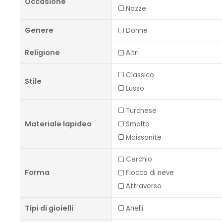
Occasione
Nozze
Genere
Donne
Religione
Altri
Classico
Stile
Lusso
Turchese
Materiale lapideo
Smalto
Moissanite
Cerchio
Forma
Fiocco di neve
Attraverso
Tipi di gioielli
Anelli