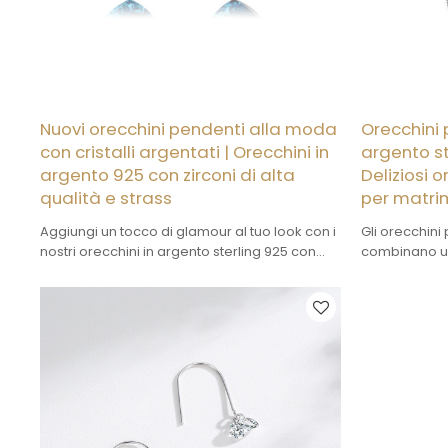
Nuovi orecchini pendenti alla moda
Orecchini 
con cristalli argentati | Orecchini in
argento st
argento 925 con zirconi di alta
Deliziosi 
qualità e strass
per matri
Aggiungi un tocco di glamour al tuo look con i
Gli orecchini
nostri orecchini in argento sterling 925 con
combinano un
zirconi e strass, uno straordinario mix di
prezzo con un
eleganza e moderna raffinatezza.
L'argento è 
personalizzat