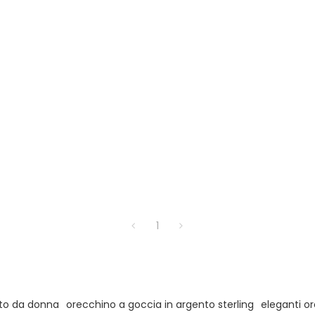
1
nto da donna
orecchino a goccia in argento sterling
eleganti o