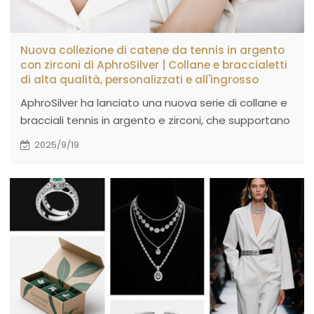
Nuova collezione di catene da tennis in argento
con zirconi di AphroSilver | Collane e braccialetti
di alta qualità, personalizzati e all'ingrosso
AphroSilver ha lanciato una nuova serie di collane e
bracciali tennis in argento e zirconi, che supportano
la vendita all'ingrosso e la personalizzazione. Sono
2025/9/19
realizzati in argento sterling 925 e zirconi cubici ad
alta luminosità per soddisfare le esigenze di gioielli
di alta qualità di marchi e rivenditori globali.