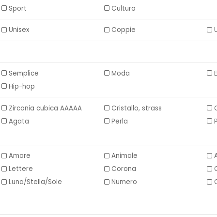
Sport
Cultura
Unisex
Coppie
Semplice
Moda
Hip-hop
Zirconia cubica AAAAA
Cristallo, strass
Agata
Perla
Amore
Animale
Lettere
Corona
Luna/Stella/Sole
Numero