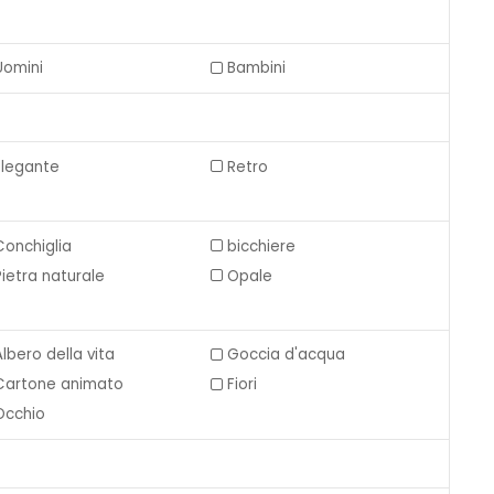
Uomini
Bambini
Elegante
Retro
Conchiglia
bicchiere
Pietra naturale
Opale
Albero della vita
Goccia d'acqua
Cartone animato
Fiori
Occhio