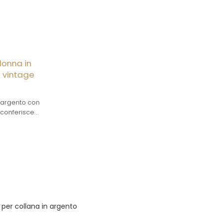
donna in
a vintage
in argento con
e conferisce
molto comoda
per collana in argento