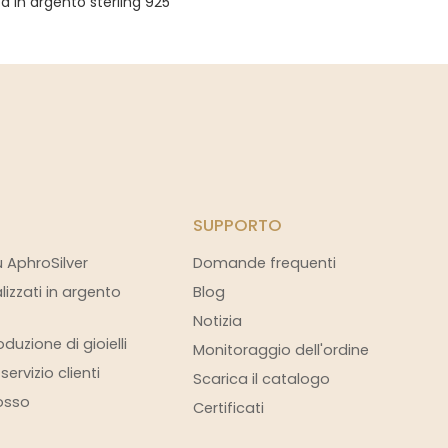
a in argento sterling 925
SUPPORTO
u AphroSilver
Domande frequenti
alizzati in argento
Blog
Notizia
duzione di gioielli
Monitoraggio dell'ordine
ervizio clienti
Scarica il catalogo
rosso
Certificati