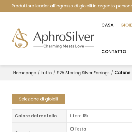
Produttore leader all'ingrosso di gioielli in argento persona
CASA
GIOI
CONTATTO
/
/
/
Catene 
Homepage
tutto
925 Sterling Silver Earrings
Selezione di gioielli
Colore del metallo
oro 18k
Festa