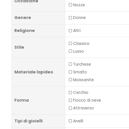
Occasione
Nozze
Genere
Donne
Religione
Altri
Classico
Stile
Lusso
Turchese
Materiale lapideo
Smalto
Moissanite
Cerchio
Forma
Fiocco di neve
Attraverso
Tipi di gioielli
Anelli