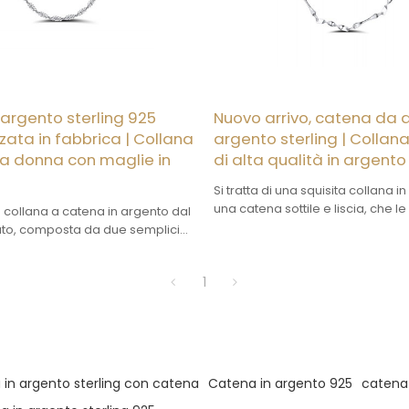
argento sterling 925
Nuovo arrivo, catena da 
zata in fabbrica | Collana
argento sterling | Collan
da donna con maglie in
di alta qualità in argento
Si tratta di una squisita collana 
una catena sottile e liscia, che l
 collana a catena in argento dal
un aspetto leggero e la rende 
ato, composta da due semplici
da indossare.
egati tra loro, con un delicato
legamento rotondo al centro, che
1
n modo impeccabile. Questa
alta qualità e alla moda, e sa
l meglio il temperamento e il
a indossa.
 in argento sterling con catena
Catena in argento 925
catena 