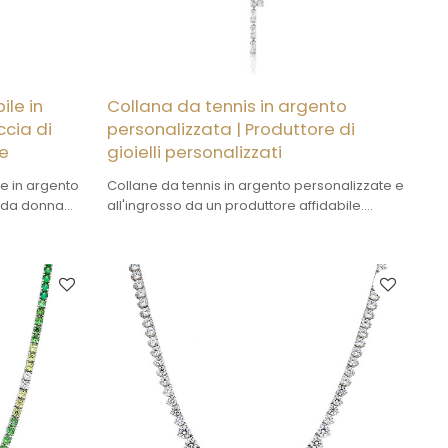
ile in
Collana da tennis in argento
ccia di
personalizzata | Produttore di
te
gioielli personalizzati
le in argento
Collane da tennis in argento personalizzate e
lo da donna
all'ingrosso da un produttore affidabile.
come regalo.
Quantità minima minima (MOQ) bassa,
argento sterling 925 e design personalizzati
per il tuo marchio. Acquista ora!