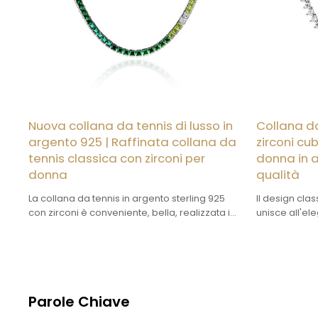
Nuova collana da tennis di lusso in
Collana da
argento 925 | Raffinata collana da
zirconi cu
tennis classica con zirconi per
donna in a
donna
qualità
La collana da tennis in argento sterling 925
Il design clas
con zirconi è conveniente, bella, realizzata in
unisce all'el
argento ad alta purezza e può essere
rendendola un
personalizzata.
Parole Chiave