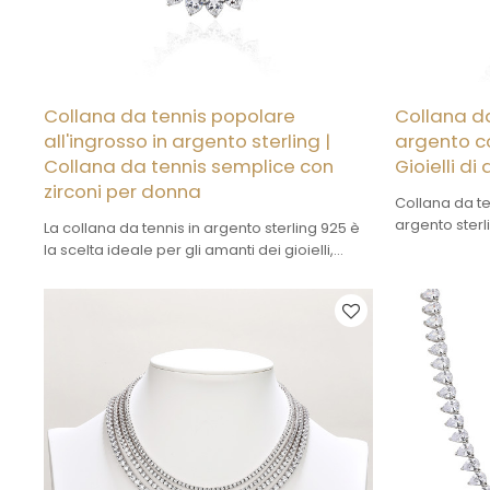
Collana da tennis popolare
Collana da
all'ingrosso in argento sterling |
argento co
Collana da tennis semplice con
Gioielli d
zirconi per donna
Collana da te
argento sterli
La collana da tennis in argento sterling 925 è
marchi. Quant
la scelta ideale per gli amanti dei gioielli,
servizio OEM
grazie alla sua squisita fattura e al rapporto
competitivi pe
qualità-prezzo elevato.