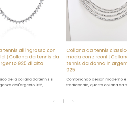
 tennis all'ingrosso con
Collana da tennis classic
bici | Collana da tennis da
moda con zirconi | Colla
rgento 925 di alta
tennis da donna in argent
925
sico della collana da tennis si
Combinando design moderno e a
eganza dell'argento 925,
tradizionale, questa collana da t
 gioiello pratico e raffinato.
elegante e versatile. Può essere i
per ogni occasione.
1