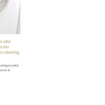
a alla
na da
o sterling
rtigianalità
ennis è
l tocco finale