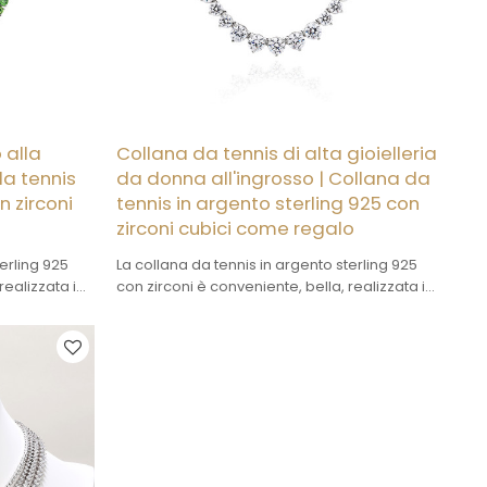
 alla
Collana da tennis di alta gioielleria
da tennis
da donna all'ingrosso | Collana da
n zirconi
tennis in argento sterling 925 con
zirconi cubici come regalo
terling 925
La collana da tennis in argento sterling 925
realizzata in
con zirconi è conveniente, bella, realizzata in
essere
argento ad alta purezza e può essere
personalizzata.