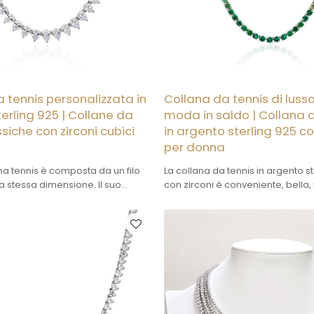
 tennis personalizzata in
Collana da tennis di lusso
erling 925 | Collane da
moda in saldo | Collana 
ssiche con zirconi cubici
in argento sterling 925 co
a
per donna
a tennis è composta da un filo
La collana da tennis in argento s
la stessa dimensione. Il suo
con zirconi è conveniente, bella, 
ice ma elegante la rende
argento ad alta purezza e può 
rse occasioni.
personalizzata.