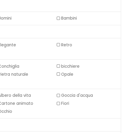
Uomini
Bambini
Elegante
Retro
Conchiglia
bicchiere
Pietra naturale
Opale
Albero della vita
Goccia d'acqua
Cartone animato
Fiori
Occhio