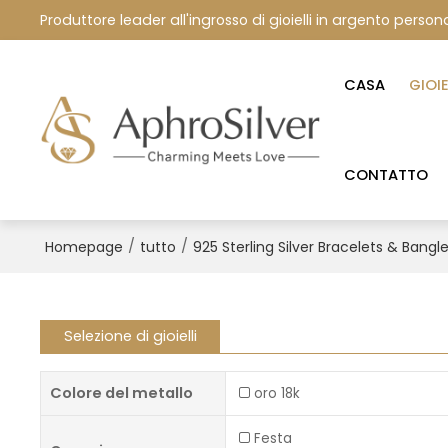
Produttore leader all'ingrosso di gioielli in argento persona
CASA
GIOI
CONTATTO
/
/
Homepage
tutto
925 Sterling Silver Bracelets & Bangl
Selezione di gioielli
Colore del metallo
oro 18k
Festa