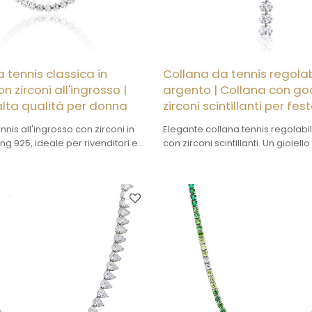
 tennis classica in
Collana da tennis regolab
n zirconi all'ingrosso |
argento | Collana con go
i alta qualità per donna
zirconi scintillanti per fes
nnis all'ingrosso con zirconi in
Elegante collana tennis regolabi
ng 925, ideale per rivenditori e
con zirconi scintillanti. Un gioiel
ità minima d'ordine ridotta,
elegante e resistente, perfetto 
/ODM, qualità premium e prezzi
Acquista ora!
r ordini all'ingrosso.