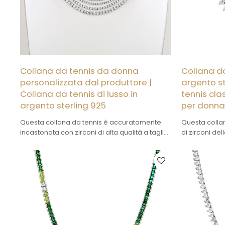
Collana da tennis da donna
Collana da
personalizzata dal produttore |
argento st
Collana da tennis di lusso in
tennis cla
argento sterling 925
per donn
Questa collana da tennis è accuratamente
Questa collan
incastonata con zirconi di alta qualità a taglio
di zirconi del
rotondo, disposti ordinatamente e
design sempl
uniformemente per riflettere la luce
adatta a dive
abbagliante.