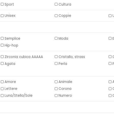
Sport
Cultura
Unisex
Coppie
Semplice
Moda
Hip-hop
Zirconia cubica AAAAA
Cristallo, strass
Agata
Perla
Amore
Animale
Lettere
Corona
Luna/Stella/Sole
Numero