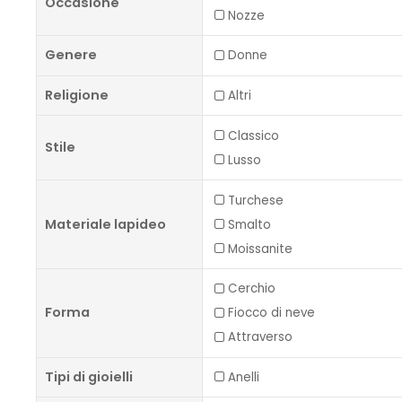
Occasione
Nozze
Genere
Donne
Religione
Altri
Classico
Stile
Lusso
Turchese
Materiale lapideo
Smalto
Moissanite
Cerchio
Forma
Fiocco di neve
Attraverso
Tipi di gioielli
Anelli