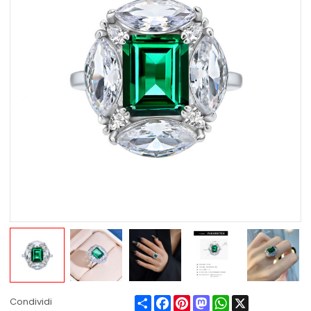
Share
Facebook
Pinterest
Mastodon
WhatsApp
X
Condividi