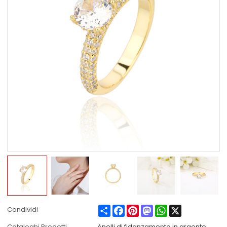
Share
Facebook
Pinterest
Mastodon
WhatsApp
X
Condividi
Cataloghi Prodotti
Anelli di fidanzamento in argento