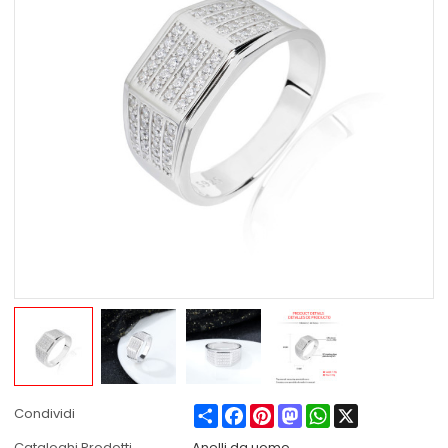
Share
Facebook
Pinterest
Mastodon
WhatsApp
X
Condividi
Cataloghi Prodotti
Anelli da uomo