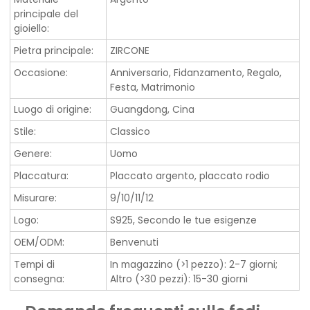
principale del
gioiello:
Pietra principale:
ZIRCONE
Occasione:
Anniversario, Fidanzamento, Regalo,
Festa, Matrimonio
Luogo di origine:
Guangdong, Cina
Stile:
Classico
Genere:
Uomo
Placcatura:
Placcato argento, placcato rodio
Misurare:
9/10/11/12
Logo:
S925, Secondo le tue esigenze
OEM/ODM:
Benvenuti
Tempi di
In magazzino (>1 pezzo): 2-7 giorni;
consegna:
Altro (>30 pezzi): 15-30 giorni