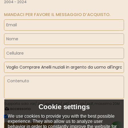
2004 - 2024
MANDACI PER FAVORE IL MESSAGGIO D’ACQUISTO.
Supporta solo .rar/.zip/.jpg/.png/.gif/.doc/.xls/.pdf, massimo 20M
Cookie settings
accessorio
We use cookies to provide you with the best possible
Accettare di usare gli articoli servizi,
Articoli Servizi
experience. They also allow us to analyze user
behavior in order to constantly improve the website for
Mandare Messaggi