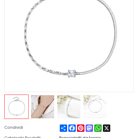
Share
Facebook
Pinterest
Mastodon
WhatsApp
X
Condividi
Cataloghi Prodotti
Braccialetti da tennis