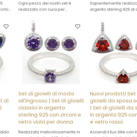
25
Ogni pezzo dei nostri set è
Sapientemente realizza
orto
realizzato con cura per
argento sterling 925 di 
etica
completarsi con gli altri,
qualità, questo squisito
i
creando un look armonioso che
impreziosito da scintilla
sere
è al tempo stesso sofisticato ed
di zircone di grado AA
elegante.
luminose perle di conch
naturali, creando una 
armonia di brillantezza
eleganza.
Set di gioielli di moda
Nuovi prodotti Set
t di
all'ingrosso | Set di gioielli
gioielli da sposa 
5
classici in argento
| Set di gioielli da
sterling 925 con zirconi e
in argento 925 con
vetro viola per donna
e vetro rosso
ndido
Realizzata meticolosamente in
Accendi il tuo stile con i