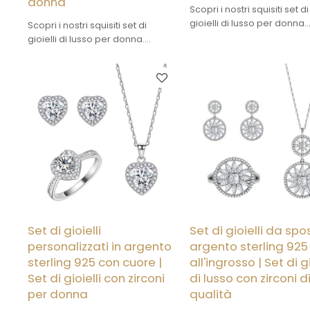
donna
Scopri i nostri squisiti set di
gioielli di lusso per donna.
Scopri i nostri squisiti set di
Offriamo design all'ingros
gioielli di lusso per donna.
personalizzati per valorizza
Offriamo design all'ingrosso e
tuo brand. Clicca per scopr
personalizzati per valorizzare il
nostra collezione premium
tuo brand. Clicca per scoprire la
opportunità di partnership
nostra collezione premium e le
opportunità di partnership!
Set di gioielli
Set di gioielli da spo
personalizzati in argento
argento sterling 925
sterling 925 con cuore |
all'ingrosso | Set di gi
Set di gioielli con zirconi
di lusso con zirconi d
per donna
qualità