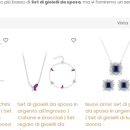
zo più basso di
Set di gioielli da sposa
, ma vi forniremo un ser
Vista
chini
Set di gioielli da sposa in
Nuovi arrivi: set di g
 | Set
argento all'ingrosso |
da sposa in argen
n
Collane e bracciali | Set
| Set di gioielli di 
sposa
regalo di gioielli da
donna