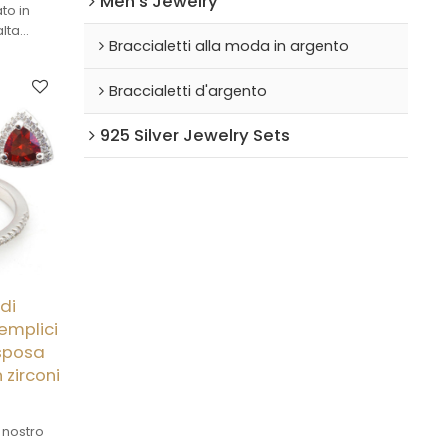
Men's Jewelry
to in
alta
Braccialetti alla moda in argento
 set è
nti pietre
AAA e
Braccialetti d'argento
iglia
radiosa
925 Silver Jewelry Sets
 ed
 di
semplici
 sposa
 zirconi
l nostro