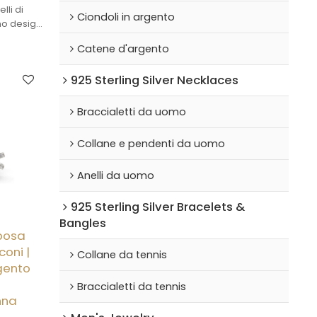
elli di
Ciondoli in argento
mo design
zzati per
Catene d'argento
 Clicca
collezione
925 Sterling Silver Necklaces
tà di
Braccialetti da uomo
Collane e pendenti da uomo
Anelli da uomo
925 Sterling Silver Bracelets &
Bangles
sposa
coni |
Collane da tennis
rgento
Braccialetti da tennis
nna