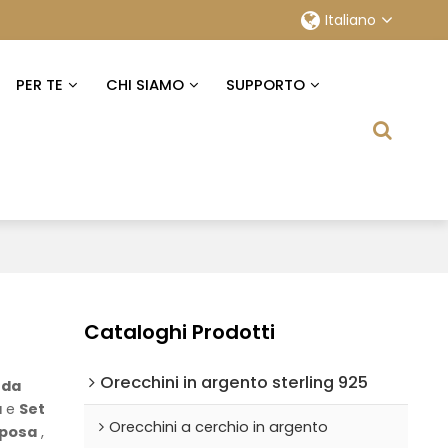
Italiano
PER TE
CHI SIAMO
SUPPORTO
Cataloghi Prodotti
Orecchini in argento sterling 925
i da
a
e
Set
Orecchini a cerchio in argento
 sposa
,