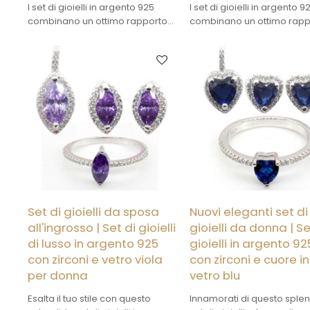
I set di gioielli in argento 925
I set di gioielli in argento 9
combinano un ottimo rapporto
combinano un ottimo rapp
qualità-prezzo con un'estetica
qualità-prezzo con un'est
accattivante. L'argento è di
accattivante. L'argento è d
elevata purezza e può essere
elevata purezza e può es
personalizzato nel design.
personalizzato nel design.
Set di gioielli da sposa
Nuovi eleganti set di
all'ingrosso | Set di gioielli
gioielli da donna | Se
di lusso in argento 925
gioielli in argento 92
con zirconi e vetro viola
con zirconi e cuore in
per donna
vetro blu
Esalta il tuo stile con questo
Innamorati di questo sple