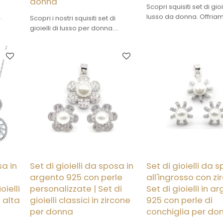
donna
Scopri squisiti set di gioi
lusso da donna. Offria
Scopri i nostri squisiti set di
so e
all'ingrosso e personali
gioielli di lusso per donna.
re il
valorizzare il tuo brand.
Offriamo design all'ingrosso e
ire la
per scoprire la nostra 
personalizzati per valorizzare il
 e le
premium e le opportuni
tuo brand. Clicca per scoprire la
!
partnership!
nostra collezione premium e le
opportunità di partnership!
sa in
Set di gioielli da sposa in
Set di gioielli da 
argento 925 con perle
all'ingrosso con zir
oielli
personalizzate | Set di
Set di gioielli in a
i alta
gioielli classici in zircone
925 con perle di
per donna
conchiglia per do