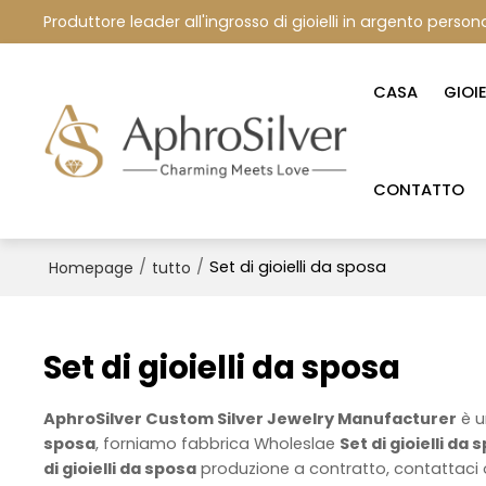
Produttore leader all'ingrosso di gioielli in argento persona
CASA
GIOI
CONTATTO
/
/
Set di gioielli da sposa
Homepage
tutto
Set di gioielli da sposa
AphroSilver Custom Silver Jewelry Manufacturer
è u
sposa
, forniamo fabbrica Wholeslae
Set di gioielli da 
di gioielli da sposa
produzione a contratto, contattaci 