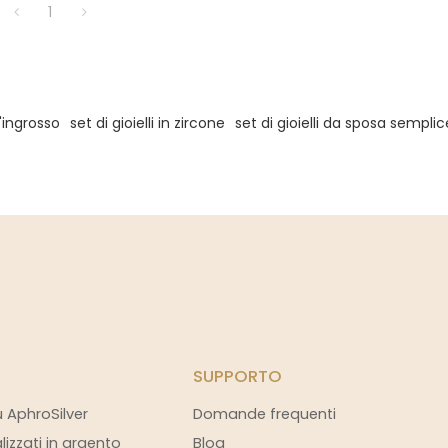
1
l'ingrosso
set di gioielli in zircone
set di gioielli da sposa semplic
SUPPORTO
u AphroSilver
Domande frequenti
alizzati in argento
Blog