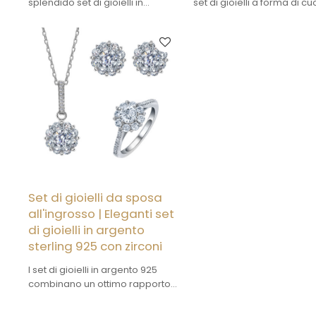
splendido set di gioielli in
set di gioielli a forma di cu
argento sterling 925 con zirconi
argento sterling 925 con zi
e vetro viola, un perfetto mix di
e vetro blu, un'armonia per
raffinatezza e fascino vibrante.
tra raffinatezza e fascino
sincero.
Set di gioielli da sposa
all'ingrosso | Eleganti set
di gioielli in argento
sterling 925 con zirconi
I set di gioielli in argento 925
combinano un ottimo rapporto
qualità-prezzo con un'estetica
accattivante. L'argento è di