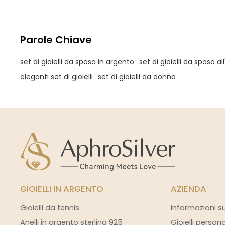
elevata purezza e può essere
personalizzato nel design.
Parole Chiave
set di gioielli da sposa in argento
set di gioielli da sposa al
eleganti set di gioielli
set di gioielli da donna
GIOIELLI IN ARGENTO
AZIENDA
Gioielli da tennis
Informazioni s
Anelli in argento sterling 925
Gioielli person