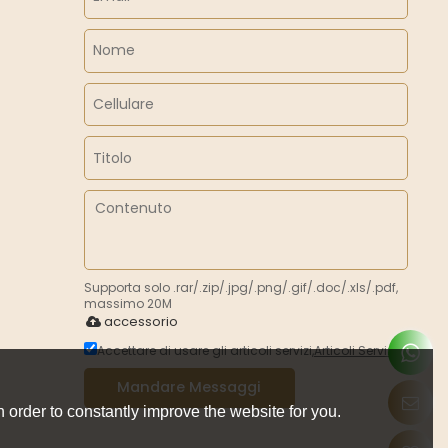
Supporta solo .rar/.zip/.jpg/.png/.gif/.doc/.xls/.pdf,
massimo 20M
accessorio
Accettare di usare gli articoli servizi,
Articoli Servizi
Mandare Messaggi
 order to constantly improve the website for you.