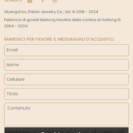
Guangzhou Zhilian Jewelry Co., Ltd. © 2018 - 2024
Fabbrica di gioielli Meilong Haolilai della contea di Haifeng ©
2004 - 2024
MANDACI PER FAVORE IL MESSAGGIO D’ACQUISTO.
Supporta solo .rar/.zip/.jpg/.png/.gif/.doc/.xls/.pdf, massimo 20M