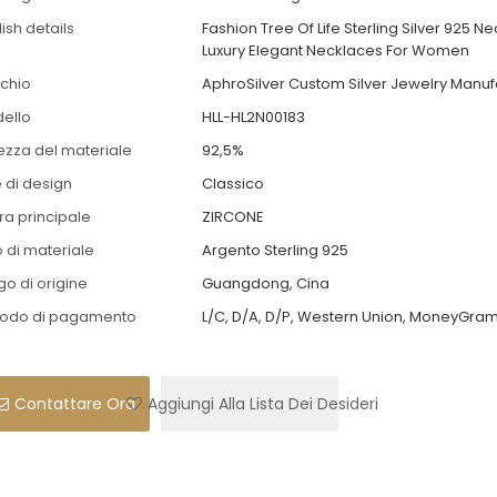
ish details
Fashion Tree Of Life Sterling Silver 925 Ne
Luxury Elegant Necklaces For Women
chio
AphroSilver Custom Silver Jewelry Manuf
ello
HLL-HL2N00183
ezza del materiale
92,5%
e di design
Classico
tra principale
ZIRCONE
o di materiale
Argento Sterling 925
go di origine
Guangdong, Cina
odo di pagamento
L/C, D/A, D/P, Western Union, MoneyGram
Contattare Ora
Aggiungi Alla Lista Dei Desideri