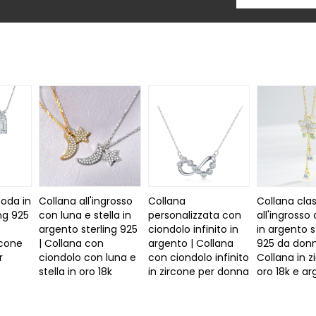
moda in
Collana all'ingrosso
Collana
Collana cla
ng 925
con luna e stella in
personalizzata con
all'ingrosso
argento sterling 925
ciondolo infinito in
in argento s
rcone
| Collana con
argento | Collana
925 da donn
r
ciondolo con luna e
con ciondolo infinito
Collana in z
stella in oro 18k
in zircone per donna
oro 18k e a