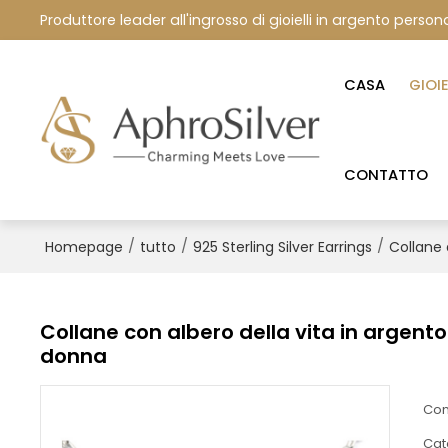
Produttore leader all'ingrosso di gioielli in argento persona
CASA
GIOI
CONTATTO
/
/
/
Homepage
tutto
925 Sterling Silver Earrings
Collane 
Collane con albero della vita in argento 
donna
Con
Cat