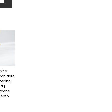
ssica
 con fiore
terling
a |
ircone
rgento