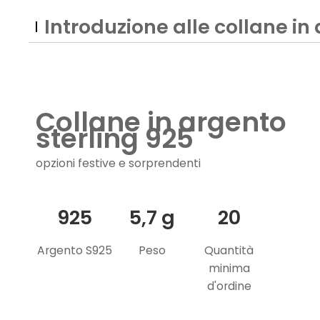
Introduzione alle collane in
Collane in argento
sterling 925
opzioni festive e sorprendenti
925
5,7 g
20
Argento S925
Peso
Quantità
minima
d'ordine