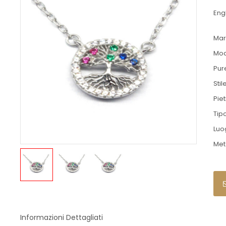
Engl
Mar
Mod
Pur
Stil
Pie
Tip
Luo
Met
Informazioni Dettagliati