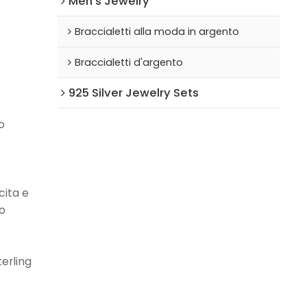
Men's Jewelry
Braccialetti alla moda in argento
Braccialetti d'argento
925 Silver Jewelry Sets
o
cita e
lo
terling