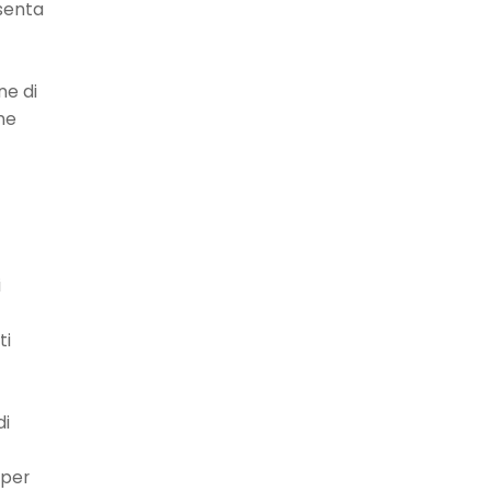
esenta
ne di
me
i
ti
di
 per