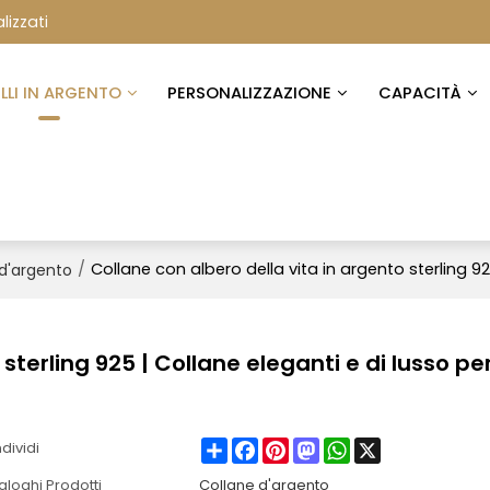
lizzati
ELLI IN ARGENTO
PERSONALIZZAZIONE
CAPACITÀ
/
Collane con albero della vita in argento sterling 9
d'argento
sterling 925 | Collane eleganti e di lusso pe
Share
Facebook
Pinterest
Mastodon
WhatsApp
X
dividi
aloghi Prodotti
Collane d'argento