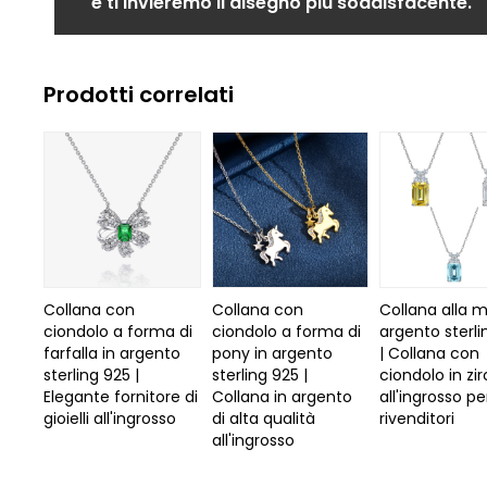
e ti invieremo il disegno più soddisfacente.
Prodotti correlati
Collana con
Collana con
Collana alla 
ciondolo a forma di
ciondolo a forma di
argento sterli
farfalla in argento
pony in argento
| Collana con
sterling 925 |
sterling 925 |
ciondolo in zi
Elegante fornitore di
Collana in argento
all'ingrosso pe
gioielli all'ingrosso
di alta qualità
rivenditori
all'ingrosso