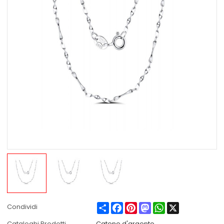
Share
Facebook
Pinterest
Mastodon
WhatsApp
X
Condividi
Cataloghi Prodotti
Catene d'argento