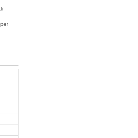
di
 per