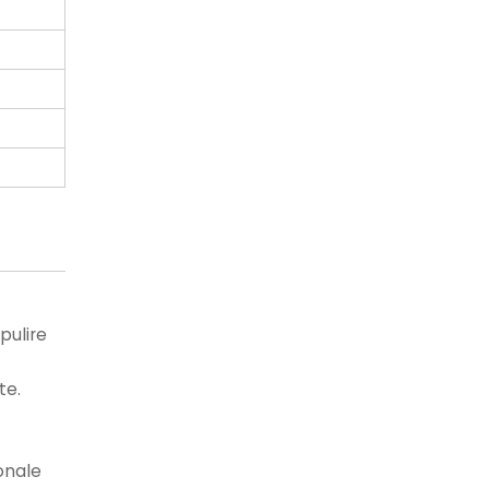
pulire
te.
ionale