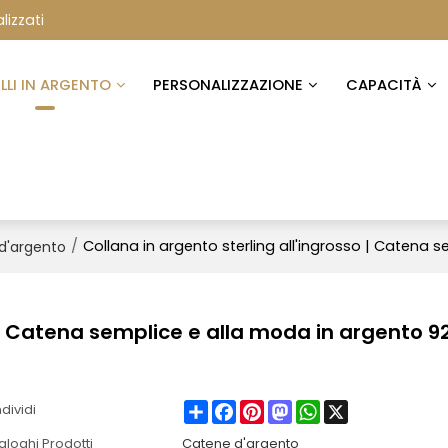
lizzati
ELLI IN ARGENTO
PERSONALIZZAZIONE
CAPACITÀ
/
Collana in argento sterling all'ingrosso | Catena
d'argento
o | Catena semplice e alla moda in argento 9
Share
Facebook
Pinterest
Mastodon
WhatsApp
X
dividi
aloghi Prodotti
Catene d'argento