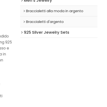
Men's Jewelry
Braccialetti alla moda in argento
Braccialetti d'argento
925 Silver Jewelry Sets
ndido
ing 925
sso e
a in
un
i
ti