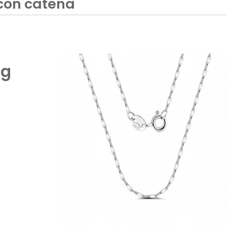
 con catena
ng