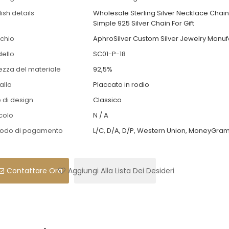
ish details
Wholesale Sterling Silver Necklace Chain
Simple 925 Silver Chain For Gift
chio
AphroSilver Custom Silver Jewelry Manuf
ello
SC01-P-18
ezza del materiale
92,5%
allo
Placcato in rodio
e di design
Classico
colo
N / A
odo di pagamento
L/C, D/A, D/P, Western Union, MoneyGram
Contattare Ora
Aggiungi Alla Lista Dei Desideri