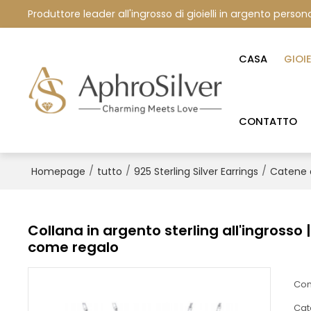
Produttore leader all'ingrosso di gioielli in argento persona
CASA
GIOI
CONTATTO
/
/
/
Homepage
tutto
925 Sterling Silver Earrings
Catene 
Collana in argento sterling all'ingross
come regalo
Con
Cat