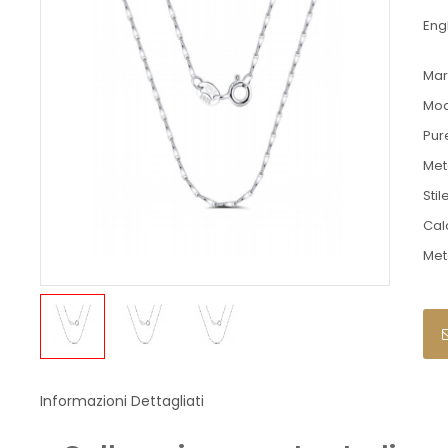
Engl
Mar
Mod
Pur
Met
Stil
Cal
Met
Informazioni Dettagliati