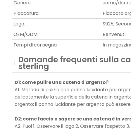
Genere:
uomo/donn
Placcatura:
Placcato ar
Logo:
S925, Second
OEM/ODM:
Benvenuti
Tempi di consegna:
In magazzino 
Domande frequenti sulla ca
sterling
D1: come pulire una catena d'argento?
A1: Metodo di pulizia con panno lucidante per argent
delicatamente la superficie della catena in argento. 
argento; il panno lucidante per argento può essere
D2: come faccio a sapere se una catena è in ve
A2: Puoi 1. Osservare il logo 2. Osservare l'aspetto 3