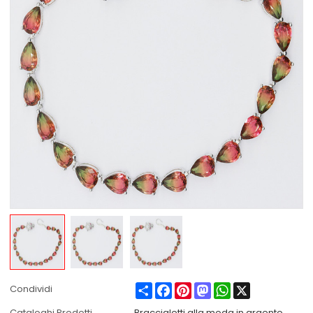
Share
Facebook
Pinterest
Mastodon
WhatsApp
X
Condividi
Cataloghi Prodotti
Braccialetti alla moda in argento