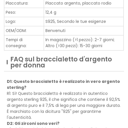
Placcatura:
Placcato argento, placcato rodio
Peso:
12,4 g
Logo:
S925, Secondo le tue esigenze
OEM/ODM:
Benvenuti
Tempi di
In magazzino (>1 pezzo): 2-7 giorni;
consegna:
Altro (>30 pezzi): 15-30 giorni
FAQ sul braccialetto d'argento
per donna
D1: Questo braccialetto è realizzato in vero argento
sterling?
R1: Sì! Questo braccialetto è realizzato in autentico
argento sterling 925, il che significa che contiene il 92,5%
di argento puro e il 7,5% di lega per una maggiore durata.
È marchiato con la dicitura "925" per garantirne
l'autenticità.
D2: Gli zirconi sono veri?