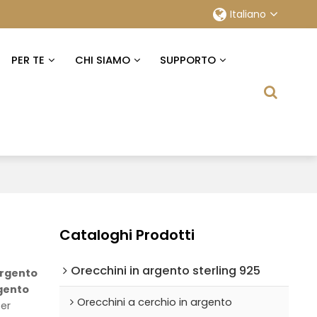
Italiano
PER TE
CHI SIAMO
SUPPORTO
Cataloghi Prodotti
Orecchini in argento sterling 925
 argento
rgento
Orecchini a cerchio in argento
per