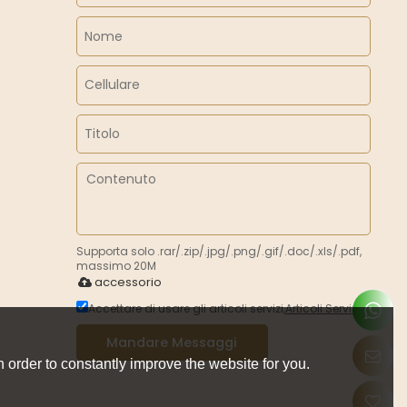
Supporta solo .rar/.zip/.jpg/.png/.gif/.doc/.xls/.pdf,
massimo 20M
accessorio
Accettare di usare gli articoli servizi,
Articoli Servizi
Mandare Messaggi
 order to constantly improve the website for you.