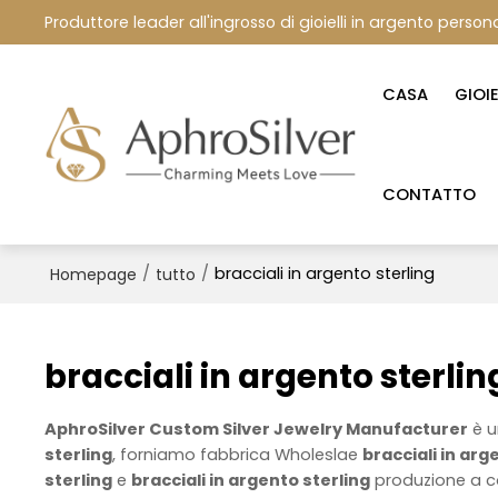
Produttore leader all'ingrosso di gioielli in argento persona
CASA
GIOI
CONTATTO
/
/
bracciali in argento sterling
Homepage
tutto
bracciali in argento sterlin
AphroSilver Custom Silver Jewelry Manufacturer
è u
sterling
, forniamo fabbrica Wholeslae
bracciali in arg
sterling
e
bracciali in argento sterling
produzione a co