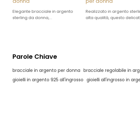
donna
per donna
Elegante bracciale in argento
Realizzato in argento sterli
sterling da donna,
alta qualità, questo delica
personalizzabile OEM/ODM. Un
braccialetto è impreziosit
fornitore globale affidabile di
scintillanti pietre di zircone
gioielli in argento sterling di
forma di goccia, sapient
marca.
incastonate per catturare 
a ogni movimento.
Parole Chiave
bracciale in argento per donna
bracciale regolabile in arg
gioielli in argento 925 all'ingrosso
gioielli all'ingrosso in ar