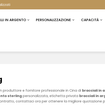
lizzati
ELLI IN ARGENTO
PERSONALIZZAZIONE
CAPACITÀ
g
n produttore e fornitore professionale in Cina di
bracciali in
ento sterling
personalizzata, etichetta privata
bracciali in a
ntratto, contattaci ora per ottenere la migliore quotazione 