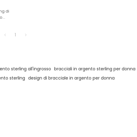
ng di
to
o da
 a
1
emente
la luce
ento sterling all'ingrosso
bracciali in argento sterling per donna
gento sterling
design di bracciale in argento per donna