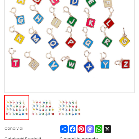
Share
Facebook
Pinterest
Mastodon
WhatsApp
X
Condividi
Cataloghi Prodotti
Ciondoli in argento