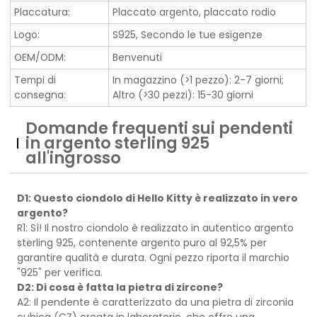
Placcatura:
Placcato argento, placcato rodio
Logo:
S925, Secondo le tue esigenze
OEM/ODM:
Benvenuti
Tempi di
In magazzino (>1 pezzo): 2-7 giorni;
consegna:
Altro (>30 pezzi): 15-30 giorni
Domande frequenti sui pendenti
in argento sterling 925
all'ingrosso
D1: Questo ciondolo di Hello Kitty è realizzato in vero
argento?
R1: Sì! Il nostro ciondolo è realizzato in autentico argento
sterling 925, contenente argento puro al 92,5% per
garantire qualità e durata. Ogni pezzo riporta il marchio
"925" per verifica.
D2: Di cosa è fatta la pietra di zircone?
A2: Il pendente è caratterizzato da una pietra di zirconia
cubica (CZ) creata in laboratorio, che offre una