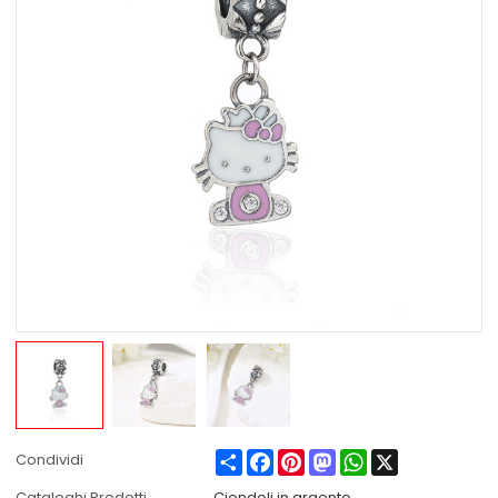
Share
Facebook
Pinterest
Mastodon
WhatsApp
X
Condividi
Cataloghi Prodotti
Ciondoli in argento