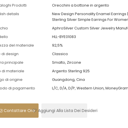
aloghi Prodotti
Orecchini a bottone in argento
ish details
New Design Personality Enamel Earrings |
Sterling Silver Simple Earrings For Wome
chio
AphroSilver Custom Silver Jewelry Manuf
ello
HLL-BYE01083
ezza del materiale
92,5%
e di design
Classico
tra principale
Smalto, Zircone
o di materiale
Argento Sterling 925
go di origine
Guangdong, Cina
odo di pagamento
L/C, D/A, D/P, Western Union, MoneyGram
Contattare Ora
Aggiungi Alla Lista Dei Desideri