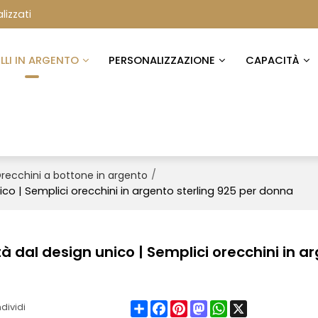
lizzati
ELLI IN ARGENTO
PERSONALIZZAZIONE
CAPACITÀ
/
recchini a bottone in argento
ico | Semplici orecchini in argento sterling 925 per donna
à dal design unico | Semplici orecchini in a
Share
Facebook
Pinterest
Mastodon
WhatsApp
X
dividi