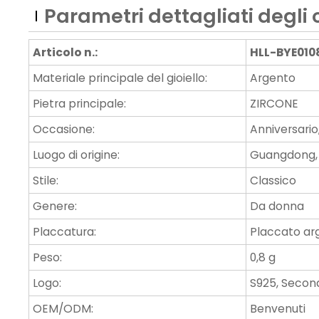
Parametri dettagliati degli 
Articolo n.:
HLL-BYE010
Materiale principale del gioiello:
Argento
Pietra principale:
ZIRCONE
Occasione:
Anniversario
Luogo di origine:
Guangdong,
Stile:
Classico
Genere:
Da donna
Placcatura:
Placcato ar
Peso:
0,8 g
Logo:
S925, Second
OEM/ODM:
Benvenuti