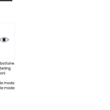
 bottone
terling
oni
lla moda
alla moda