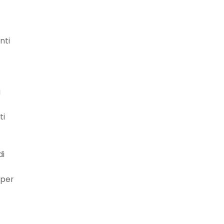
nti
i
ti
di
 per