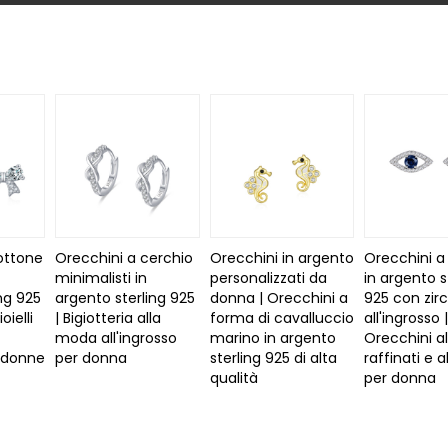
ottone
Orecchini a cerchio
Orecchini in argento
Orecchini a
minimalisti in
personalizzati da
in argento s
ng 925
argento sterling 925
donna | Orecchini a
925 con zirc
oielli
| Bigiotteria alla
forma di cavalluccio
all'ingrosso |
moda all'ingrosso
marino in argento
Orecchini a
e donne
per donna
sterling 925 di alta
raffinati e 
qualità
per donna