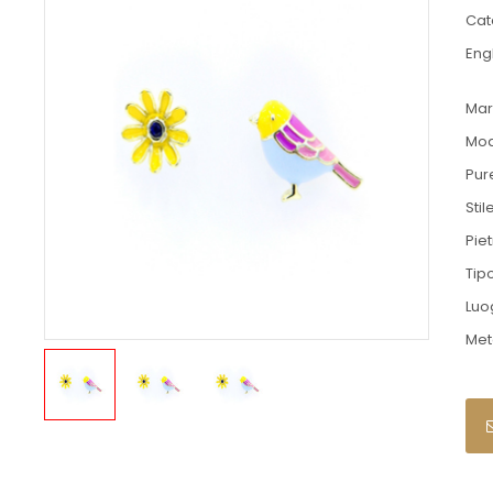
Cat
Engl
Mar
Mod
Pur
Stil
Pie
Tip
Luo
Met