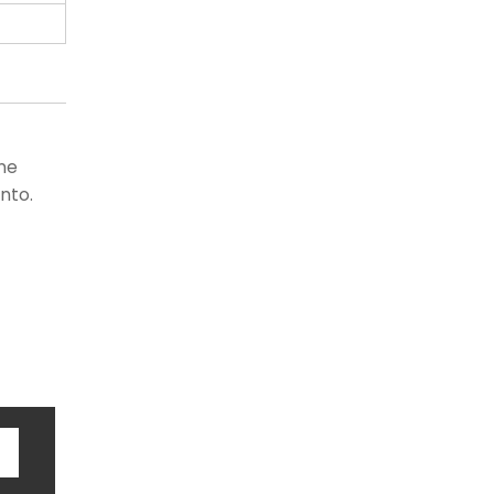
rne
nto.