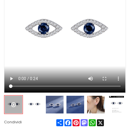
Share
Facebook
Pinterest
Mastodon
WhatsApp
X
Condividi