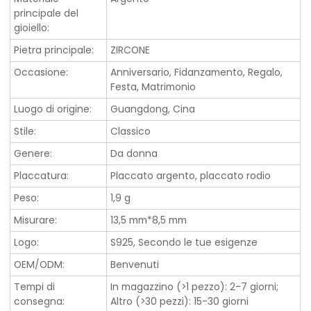
principale del
gioiello:
Pietra principale:
ZIRCONE
Occasione:
Anniversario, Fidanzamento, Regalo,
Festa, Matrimonio
Luogo di origine:
Guangdong, Cina
Stile:
Classico
Genere:
Da donna
Placcatura:
Placcato argento, placcato rodio
Peso:
1,9 g
Misurare:
13,5 mm*8,5 mm
Logo:
S925, Secondo le tue esigenze
OEM/ODM:
Benvenuti
Tempi di
In magazzino (>1 pezzo): 2-7 giorni;
consegna:
Altro (>30 pezzi): 15-30 giorni