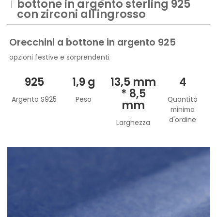
bottone in argento sterling 925
con zirconi all'ingrosso
Orecchini a bottone in argento 925
opzioni festive e sorprendenti
925
1,9 g
13,5 mm
4
* 8,5
Argento S925
Peso
Quantità
mm
minima
d'ordine
Larghezza