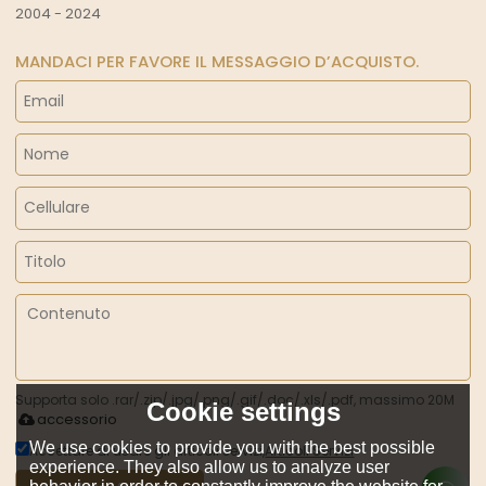
2004 - 2024
MANDACI PER FAVORE IL MESSAGGIO D’ACQUISTO.
Supporta solo .rar/.zip/.jpg/.png/.gif/.doc/.xls/.pdf, massimo 20M
Cookie settings
accessorio
We use cookies to provide you with the best possible
Accettare di usare gli articoli servizi,
Articoli Servizi
experience. They also allow us to analyze user