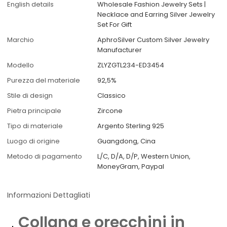
English details
Wholesale Fashion Jewelry Sets |
Necklace and Earring Silver Jewelry
Set For Gift​
Marchio
AphroSilver Custom Silver Jewelry
Manufacturer
Modello
ZLYZGTL234-ED3454
Purezza del materiale
92,5%
Stile di design
Classico
Pietra principale
Zircone
Tipo di materiale
Argento Sterling 925
Luogo di origine
Guangdong, Cina
Metodo di pagamento
L/C, D/A, D/P, Western Union,
MoneyGram, Paypal
Informazioni Dettagliati
Collana e orecchini in