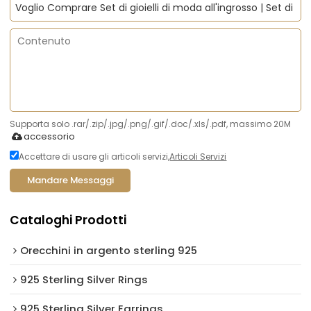
Supporta solo .rar/.zip/.jpg/.png/.gif/.doc/.xls/.pdf, massimo 20M
accessorio
Accettare di usare gli articoli servizi,
Articoli Servizi
Mandare Messaggi
Cataloghi Prodotti
Orecchini in argento sterling 925
925 Sterling Silver Rings
925 Sterling Silver Earrings