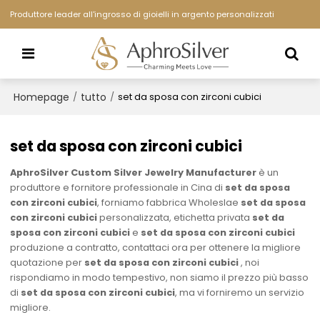
Produttore leader all'ingrosso di gioielli in argento personalizzati
Homepage
tutto
/
/
set da sposa con zirconi cubici
set da sposa con zirconi cubici
AphroSilver Custom Silver Jewelry Manufacturer
è un
produttore e fornitore professionale in Cina di
set da sposa
con zirconi cubici
, forniamo fabbrica Wholeslae
set da sposa
con zirconi cubici
personalizzata, etichetta privata
set da
sposa con zirconi cubici
e
set da sposa con zirconi cubici
produzione a contratto, contattaci ora per ottenere la migliore
quotazione per
set da sposa con zirconi cubici
, noi
rispondiamo in modo tempestivo, non siamo il prezzo più basso
di
set da sposa con zirconi cubici
, ma vi forniremo un servizio
migliore.