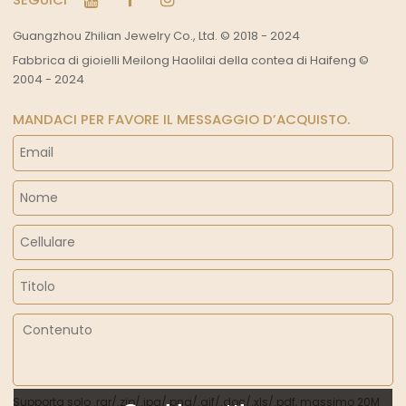
Guangzhou Zhilian Jewelry Co., Ltd. © 2018 - 2024
Fabbrica di gioielli Meilong Haolilai della contea di Haifeng ©
2004 - 2024
MANDACI PER FAVORE IL MESSAGGIO D’ACQUISTO.
Supporta solo .rar/.zip/.jpg/.png/.gif/.doc/.xls/.pdf, massimo 20M