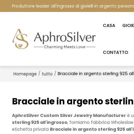
Produttore leader all'ingrosso di gioielli in argento persona
CASA
GIOI
CONTATTO
/
/
Bracciale in argento sterling 925 al
Homepage
tutto
Bracciale in argento sterlin
AphroSilver Custom Silver Jewelry Manufacturer
è u
sterling 925 all'ingrosso
, forniamo fabbrica Wholesla
etichetta privata
Bracciale in argento sterling 925 all