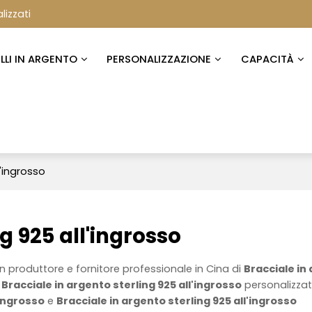
lizzati
ELLI IN ARGENTO
PERSONALIZZAZIONE
CAPACITÀ
l'ingrosso
g 925 all'ingrosso
n produttore e fornitore professionale in Cina di
Bracciale in
e
Bracciale in argento sterling 925 all'ingrosso
personalizzat
'ingrosso
e
Bracciale in argento sterling 925 all'ingrosso