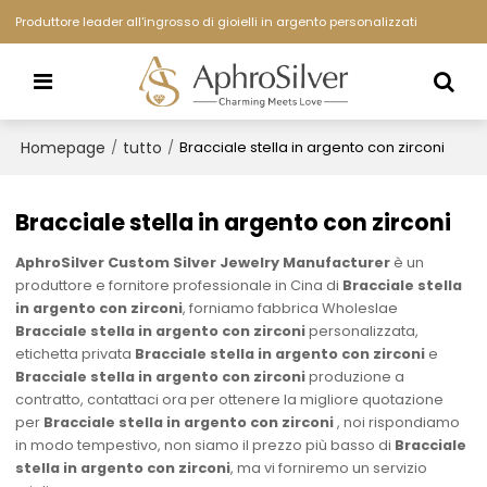
Produttore leader all'ingrosso di gioielli in argento personalizzati
Homepage
tutto
/
/
Bracciale stella in argento con zirconi
Bracciale stella in argento con zirconi
AphroSilver Custom Silver Jewelry Manufacturer
è un
produttore e fornitore professionale in Cina di
Bracciale stella
in argento con zirconi
, forniamo fabbrica Wholeslae
Bracciale stella in argento con zirconi
personalizzata,
etichetta privata
Bracciale stella in argento con zirconi
e
Bracciale stella in argento con zirconi
produzione a
contratto, contattaci ora per ottenere la migliore quotazione
per
Bracciale stella in argento con zirconi
, noi rispondiamo
in modo tempestivo, non siamo il prezzo più basso di
Bracciale
stella in argento con zirconi
, ma vi forniremo un servizio