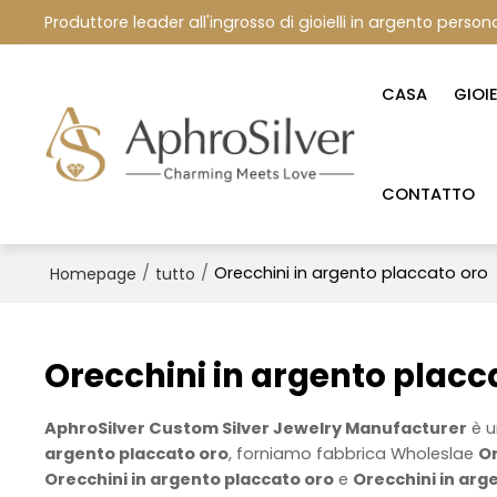
Produttore leader all'ingrosso di gioielli in argento persona
CASA
GIOI
CONTATTO
/
/
Orecchini in argento placcato oro
Homepage
tutto
Orecchini in argento placc
AphroSilver Custom Silver Jewelry Manufacturer
è u
argento placcato oro
, forniamo fabbrica Wholeslae
Or
Orecchini in argento placcato oro
e
Orecchini in arg