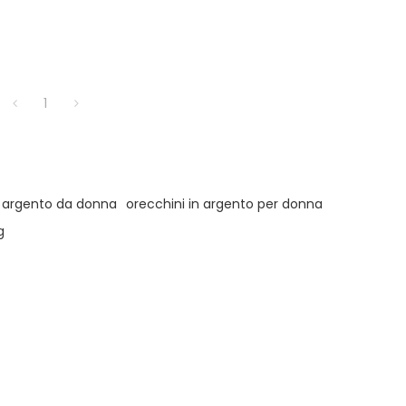
1
n argento da donna
orecchini in argento per donna
g