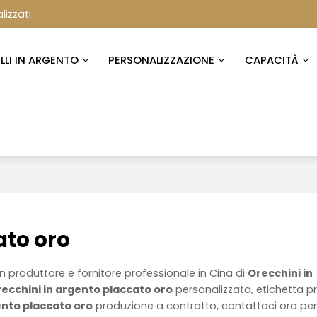
lizzati
ELLI IN ARGENTO
PERSONALIZZAZIONE
CAPACITÀ
ato oro
n produttore e fornitore professionale in Cina di
Orecchini in
ecchini in argento placcato oro
personalizzata, etichetta p
ento placcato oro
produzione a contratto, contattaci ora pe