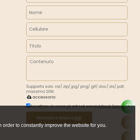
Supporta solo .rar/.zip/.jpg/.png/.gif/.doc/.xls/.pdf,
massimo 20M
accessorio
Accettare di usare gli articoli servizi,
Articoli Servizi
Mandare Messaggi
 order to constantly improve the website for you.