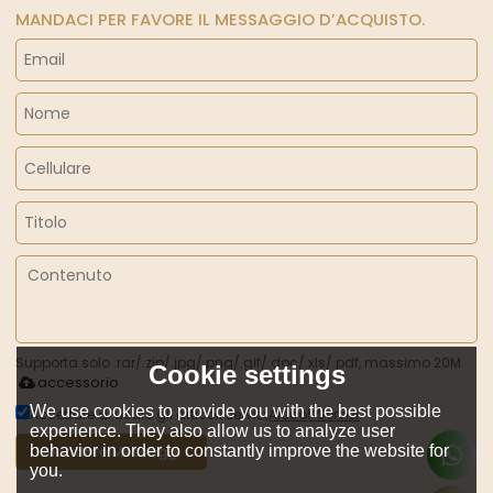
MANDACI PER FAVORE IL MESSAGGIO D’ACQUISTO.
Supporta solo .rar/.zip/.jpg/.png/.gif/.doc/.xls/.pdf, massimo 20M
Cookie settings
accessorio
We use cookies to provide you with the best possible
Accettare di usare gli articoli servizi,
Articoli Servizi
experience. They also allow us to analyze user
behavior in order to constantly improve the website for
Mandare Messaggi
you.