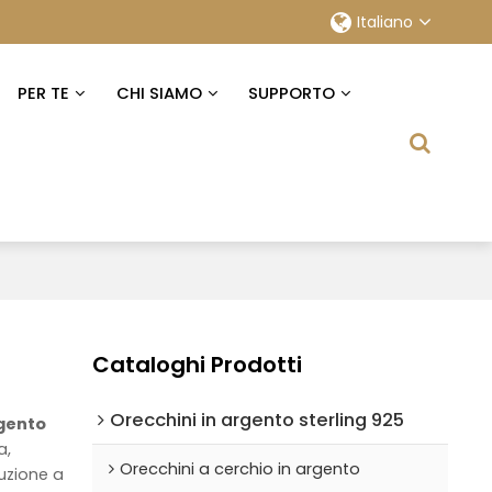
Italiano
PER TE
CHI SIAMO
SUPPORTO
Cataloghi Prodotti
Orecchini in argento sterling 925
rgento
a,
Orecchini a cerchio in argento
zione a