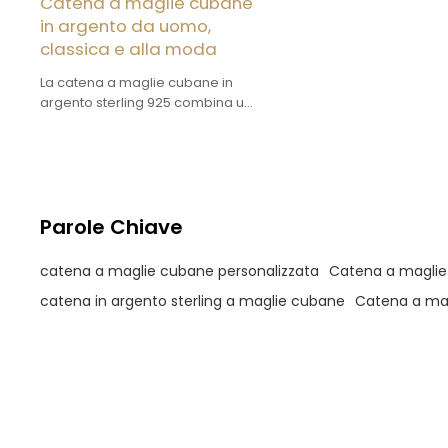
Catena a maglie cubane
in argento da uomo,
classica e alla moda
La catena a maglie cubane in
argento sterling 925 combina un
ottimo rapporto qualità-prezzo
con un'estetica accattivante.
L'argento è di elevata purezza e
può essere personalizzato nel
design.
Parole Chiave
catena a maglie cubane personalizzata
Catena a maglie
catena in argento sterling a maglie cubane
Catena a mag