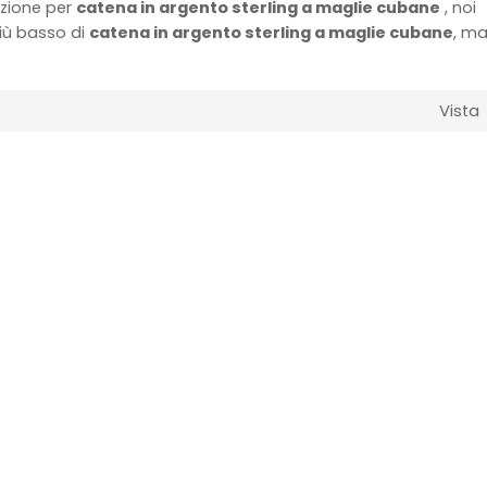
azione per
catena in argento sterling a maglie cubane
, noi
iù basso di
catena in argento sterling a maglie cubane
, ma
Vista