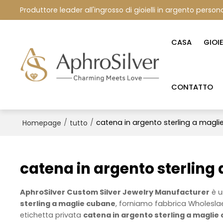
Produttore leader all'ingrosso di gioielli in argento persona
CASA
GIOI
CONTATTO
/
/
catena in argento sterling a magl
Homepage
tutto
catena in argento sterling
AphroSilver Custom Silver Jewelry Manufacturer
è u
sterling a maglie cubane
, forniamo fabbrica Wholesl
etichetta privata
catena in argento sterling a maglie