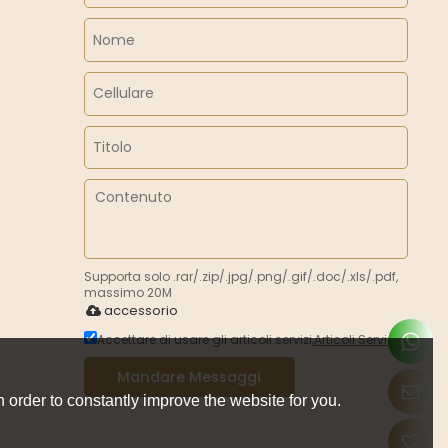
Supporta solo .rar/.zip/.jpg/.png/.gif/.doc/.xls/.pdf,
massimo 20M
accessorio
Accettare di usare gli articoli servizi,
Articoli Servizi
Mandare Messaggi
 order to constantly improve the website for you.