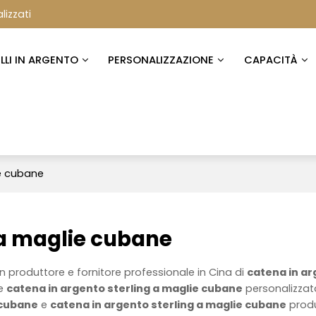
lizzati
ELLI IN ARGENTO
PERSONALIZZAZIONE
CAPACITÀ
ie cubane
 a maglie cubane
n produttore e fornitore professionale in Cina di
catena in a
ae
catena in argento sterling a maglie cubane
personalizzat
 cubane
e
catena in argento sterling a maglie cubane
produ