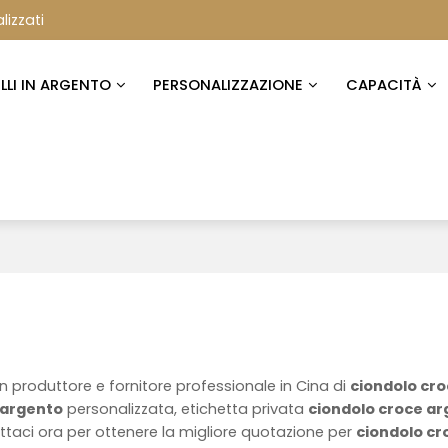
lizzati
ELLI IN ARGENTO
PERSONALIZZAZIONE
CAPACITÀ
n produttore e fornitore professionale in Cina di
ciondolo cr
 argento
personalizzata, etichetta privata
ciondolo croce a
taci ora per ottenere la migliore quotazione per
ciondolo cr