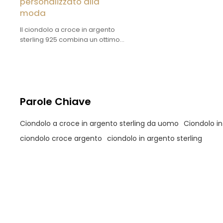
personalizzato alla
moda
Il ciondolo a croce in argento
sterling 925 combina un ottimo
rapporto qualità-prezzo con
un'estetica accattivante.
L'argento è di elevata purezza e
può essere personalizzato nel
design.
Parole Chiave
Ciondolo a croce in argento sterling da uomo
Ciondolo in
ciondolo croce argento
ciondolo in argento sterling