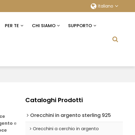
Italiano
PER TE
CHI SIAMO
SUPPORTO
Cataloghi Prodotti
Orecchini in argento sterling 925
oce
rgento
e
Orecchini a cerchio in argento
oce