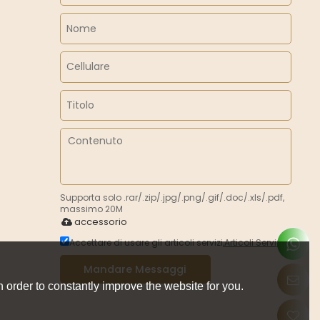
Supporta solo .rar/.zip/.jpg/.png/.gif/.doc/.xls/.pdf,
massimo 20M
accessorio
Accettare di usare gli articoli servizi,
Articoli Servizi
Mandare Messaggi
 order to constantly improve the website for you.