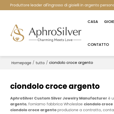
Produttore leader all'ingrosso di gioielli in argento persona
CASA
GIOI
CONTATTO
/
/
ciondolo croce argento
Homepage
tutto
ciondolo croce argento
AphroSilver Custom Silver Jewelry Manufacturer
è u
argento
, forniamo fabbrica Wholeslae
ciondolo croce
ciondolo croce argento
produzione a contratto, contat