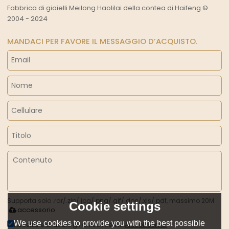
Fabbrica di gioielli Meilong Haolilai della contea di Haifeng ©
2004 - 2024
MANDACI PER FAVORE IL MESSAGGIO D’ACQUISTO.
Supporta solo .rar/.zip/.jpg/.png/.gif/.doc/.xls/.pdf, massimo 20M
Cookie settings
accessorio
We use cookies to provide you with the best possible
Accettare di usare gli articoli servizi,
Articoli Servizi