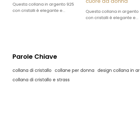
cuore da donna
Questa collana in argento 925
con cristalli è elegante e
Questa collana in argento
romantica. La catena e la
con cristalli è elegante e
chiusura del pendente sono
romantica. La catena e la
realizzate in argento 925, dalla
chiusura del pendente so
texture delicata e resistente
realizzate in argento 925, 
all'ossidazione.
texture delicata e resisten
all'ossidazione.
Parole Chiave
collana di cristallo
collane per donna
design collana in a
collana di cristallo e strass