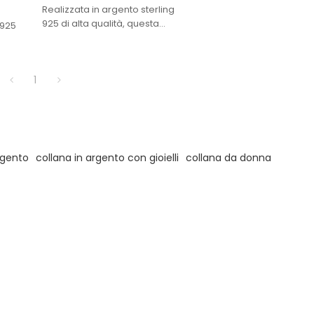
Realizzata in argento sterling
925 di alta qualità, questa
 925
collana offre resistenza e una
brillantezza eccezionale,
assicurando una bellezza
no
1
duratura.
dalla
te
rgento
collana in argento con gioielli
collana da donna