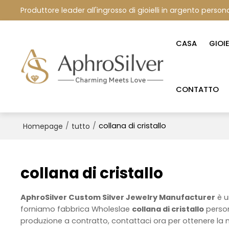
Produttore leader all'ingrosso di gioielli in argento persona
CASA
GIOI
CONTATTO
/
/
collana di cristallo
Homepage
tutto
collana di cristallo
AphroSilver Custom Silver Jewelry Manufacturer
è u
forniamo fabbrica Wholeslae
collana di cristallo
person
produzione a contratto, contattaci ora per ottenere la 