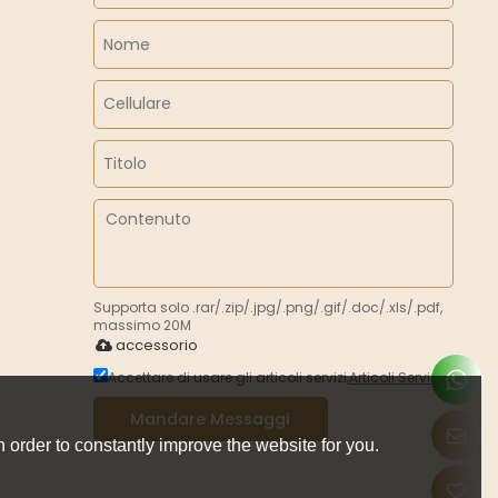
Supporta solo .rar/.zip/.jpg/.png/.gif/.doc/.xls/.pdf,
massimo 20M
accessorio
Accettare di usare gli articoli servizi,
Articoli Servizi
Mandare Messaggi
 order to constantly improve the website for you.