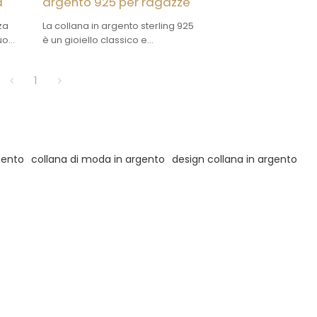
a
argento 925 per ragazze
za
La collana in argento sterling 925
uo
è un gioiello classico e
isita
popolare, dall'ottimo rapporto
 925
qualità-prezzo e dal design
1
versatile. È un gioiello di
tendenza e un'ottima scelta
come regalo.
gento
collana di moda in argento
design collana in argento