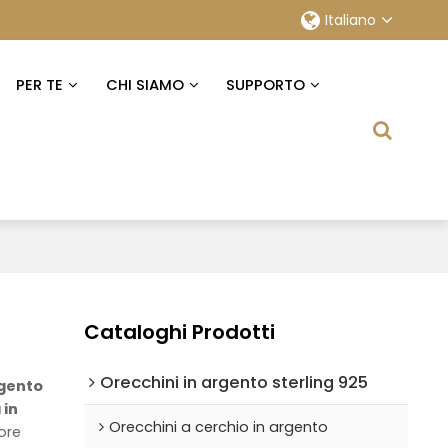
Italiano
PER TE
CHI SIAMO
SUPPORTO
Cataloghi Prodotti
Orecchini in argento sterling 925
rgento
 in
Orecchini a cerchio in argento
ore