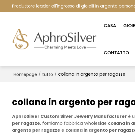
Produttore leader all'ingrosso di gioielli in argento persona
CASA
GIOI
CONTATTO
/
/
collana in argento per ragazze
Homepage
tutto
collana in argento per rag
AphroSilver Custom Silver Jewelry Manufacturer
è u
per ragazze
, forniamo fabbrica Wholeslae
collana in 
argento per ragazze
e
collana in argento per ragazz