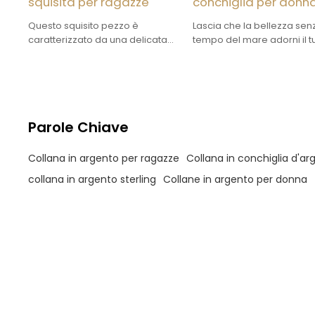
squisita per ragazze
conchiglia per donn
Questo squisito pezzo è
Lascia che la bellezza sen
caratterizzato da una delicata
tempo del mare adorni il t
conchiglia che custodisce il
décolleté con la nostra squ
sacro Albero della Vita, simbolo
collana in argento Sterling
di forza, connessione e sereno
con conchiglia e zirconi.
equilibrio della natura.
Parole Chiave
Collana in argento per ragazze
Collana in conchiglia d'ar
collana in argento sterling
Collane in argento per donna