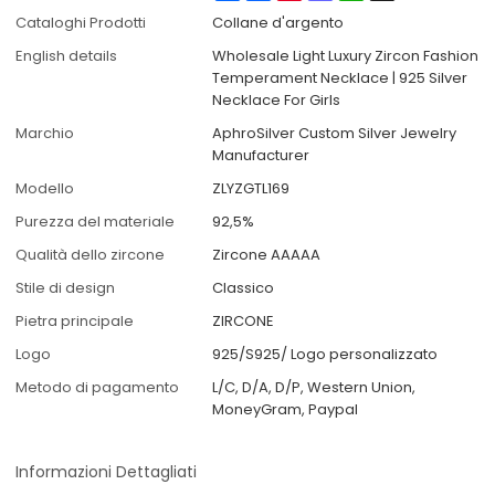
Cataloghi Prodotti
Collane d'argento
English details
Wholesale Light Luxury Zircon Fashion
Temperament Necklace | 925 Silver
Necklace For Girls
Marchio
AphroSilver Custom Silver Jewelry
Manufacturer
Modello
ZLYZGTL169
Purezza del materiale
92,5%
Qualità dello zircone
Zircone AAAAA
Stile di design
Classico
Pietra principale
ZIRCONE
Logo
925/S925/ Logo personalizzato
Metodo di pagamento
L/C, D/A, D/P, Western Union,
MoneyGram, Paypal
Informazioni Dettagliati