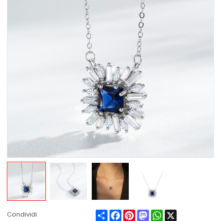
Share
Facebook
Pinterest
Mastodon
WhatsApp
X
Condividi