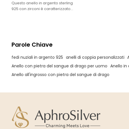
Questo anello in argento sterling
925 con zirconi è caratterizzato
da uno splendido e scintillante
design placcato oro, che
esprime un temperamento
nobile e lussuoso.
Parole Chiave
fedi nuziali in argento 925
anelli di coppia personalizzati
Anello con pietra del sangue di drago per uomo
Anello in
Anello all'ingrosso con pietra del sangue di drago