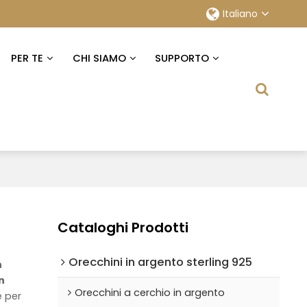
Italiano
PER TE
CHI SIAMO
SUPPORTO
Cataloghi Prodotti
Orecchini in argento sterling 925
n
in
Orecchini a cerchio in argento
e per