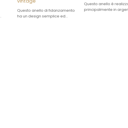
vintage
Questo anello è realizz
principalmente in arge
Questo anello di fidanzamento
sterling 925. È adatto p
ha un design semplice ed
indossato in occasioni
inee
elegante, è splendido e
importanti e può esser
i
romantico e può soddisfare i
utilizzato anche come
ico.
gusti di diversi indossatori.
accessorio di moda per
quotidiano.