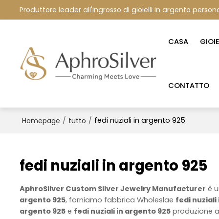
Produttore leader all'ingrosso di gioielli in argento persona
CASA
GIOI
CONTATTO
/
/
fedi nuziali in argento 925
Homepage
tutto
fedi nuziali in argento 925
AphroSilver Custom Silver Jewelry Manufacturer
è u
argento 925
, forniamo fabbrica Wholeslae
fedi nuziali
argento 925
e
fedi nuziali in argento 925
produzione a 