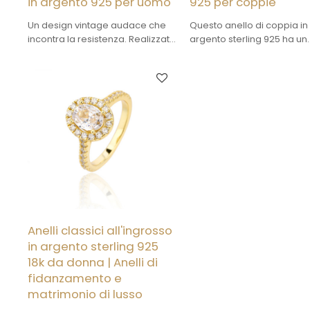
in argento 925 per uomo
925 per coppie
Un design vintage audace che
Questo anello di coppia in
incontra la resistenza. Realizzato
argento sterling 925 ha un
in argento sterling 925: robusto,
design molto artistico. Le l
intramontabile e pensato per
curve e gli zirconi scintillant
distinguersi. Design
creano un effetto visivo un
personalizzabile.
Anelli classici all'ingrosso
in argento sterling 925
18k da donna | Anelli di
fidanzamento e
matrimonio di lusso