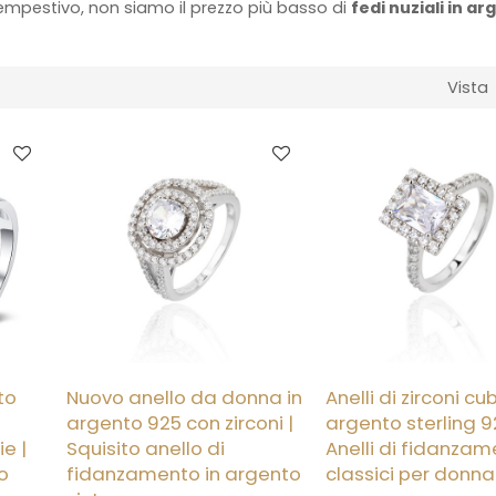
empestivo, non siamo il prezzo più basso di
fedi nuziali in a
Vista
to
Nuovo anello da donna in
Anelli di zirconi cub
argento 925 con zirconi |
argento sterling 9
ie |
Squisito anello di
Anelli di fidanza
to
fidanzamento in argento
classici per donna