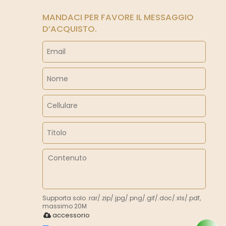
MANDACI PER FAVORE IL MESSAGGIO
D’ACQUISTO.
Supporta solo .rar/.zip/.jpg/.png/.gif/.doc/.xls/.pdf,
massimo 20M
accessorio