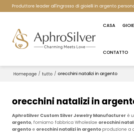
Produttore leader all'ingrosso di gioielli in argento persona
CASA
GIOI
CONTATTO
/
/
orecchini natalizi in argento
Homepage
tutto
orecchini natalizi in argent
AphroSilver Custom Silver Jewelry Manufacturer
è u
argento
, forniamo fabbrica Wholeslae
orecchini natal
argento
e
orecchini natalizi in argento
produzione a c