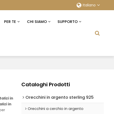
Italiano
PER TE
CHI SIAMO
SUPPORTO
Cataloghi Prodotti
Orecchini in argento sterling 925
alizi in
lizi in
Orecchini a cerchio in argento
per