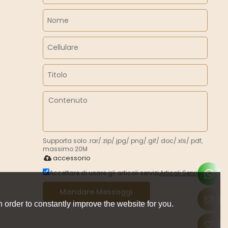
Supporta solo .rar/.zip/.jpg/.png/.gif/.doc/.xls/.pdf,
massimo 20M
accessorio
Accettare di usare gli articoli servizi,
Articoli Servizi
Mandare Messaggi
 order to constantly improve the website for you.