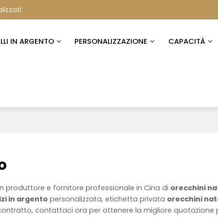
lizzati
ELLI IN ARGENTO
PERSONALIZZAZIONE
CAPACITÀ
o
n produttore e fornitore professionale in Cina di
orecchini nat
izi in argento
personalizzata, etichetta privata
orecchini nata
ontratto, contattaci ora per ottenere la migliore quotazione 