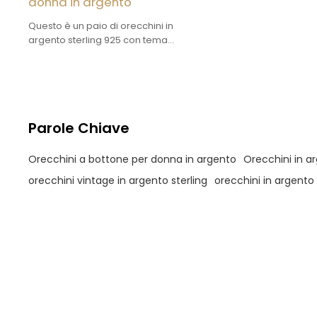
donna in argento
Questo è un paio di orecchini in
argento sterling 925 con tema
natalizio a forma di renna. La
forma è unica e piena di
atmosfera festosa.
Parole Chiave
Orecchini a bottone per donna in argento
Orecchini in ar
orecchini vintage in argento sterling
orecchini in argento 