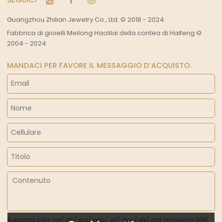
Guangzhou Zhilian Jewelry Co., Ltd. © 2018 - 2024
Fabbrica di gioielli Meilong Haolilai della contea di Haifeng ©
2004 - 2024
MANDACI PER FAVORE IL MESSAGGIO D’ACQUISTO.
Supporta solo .rar/.zip/.jpg/.png/.gif/.doc/.xls/.pdf, massimo 20M