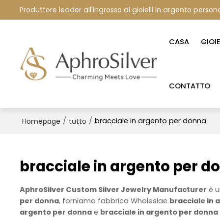
Produttore leader all'ingrosso di gioielli in argento persona
CASA
GIOI
CONTATTO
/
/
bracciale in argento per donna
Homepage
tutto
bracciale in argento per d
AphroSilver Custom Silver Jewelry Manufacturer
è u
per donna
, forniamo fabbrica Wholeslae
bracciale in
argento per donna
e
bracciale in argento per donna