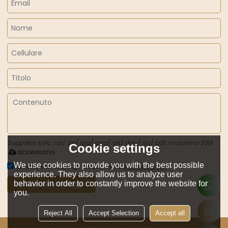
Supporta solo .rar/.zip/.jpg/.png/.gif/.doc/.xls/.pdf, massimo 20M
Cookie settings
accessorio
We use cookies to provide you with the best possible
Accettare di usare gli articoli servizi,
Articoli Servizi
experience. They also allow us to analyze user
behavior in order to constantly improve the website for
Mandare Messaggi
you.
Reject All
Accept Selection
Accept all