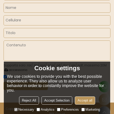
Supporta solo .rar/.zip/.jpg/.png/.gif/.doc/.xls/.pdf, massimo 20M
Cookie settings
accessorio
We use cookies to provide you with the best possible
Accettare di usare gli articoli servizi,
Articoli Servizi
experience. They also allow us to analyze user
behavior in order to constantly improve the website for
Mandare Messaggi
you.
Reject All
Accept Selection
Accept all
Copyright © 2026
GUANGZHOU ZHILIAN JEWELRY CO.,LTD.
Support By
Necessary
Analytics
Preferences
Marketing
BEE Cloud