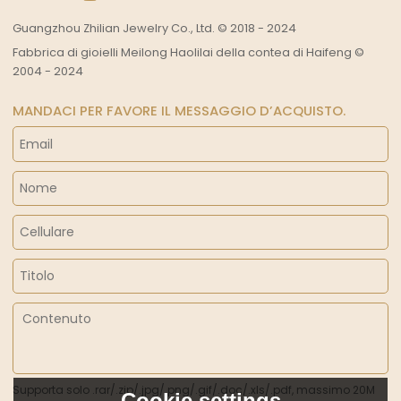
Guangzhou Zhilian Jewelry Co., Ltd. © 2018 - 2024
Fabbrica di gioielli Meilong Haolilai della contea di Haifeng ©
2004 - 2024
MANDACI PER FAVORE IL MESSAGGIO D’ACQUISTO.
Supporta solo .rar/.zip/.jpg/.png/.gif/.doc/.xls/.pdf, massimo 20M
Cookie settings